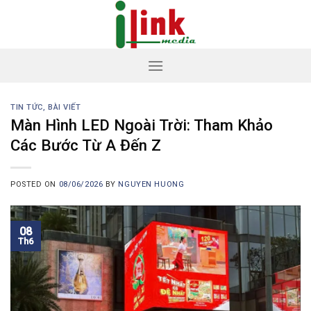
Skip
to
content
TIN TỨC, BÀI VIẾT
Màn Hình LED Ngoài Trời: Tham Khảo
Các Bước Từ A Đến Z
POSTED ON
08/06/2026
BY
NGUYEN HUONG
08
Th6