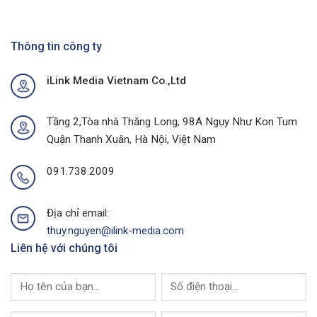
Chiến
Dự
Dịch
Án
Quảng
Quảng
Cáo
Thông tin công ty
Cáo
Chợ
Ngoài
Tại
Trời
iLink Media Vietnam Co.,Ltd
Quảng
Tại
Ninh
Thành
Của
Phố
I-
Buôn
Tầng 2,Tòa nhà Thăng Long, 98A Ngụy Như Kon Tum
Link
Ma
Quận Thanh Xuân, Hà Nội, Việt Nam
Media
Thuột
Của
I-
091.738.2009
Link
Media
Địa chỉ email:
thuy.nguyen@ilink-media.com
Liên hệ với chúng tôi