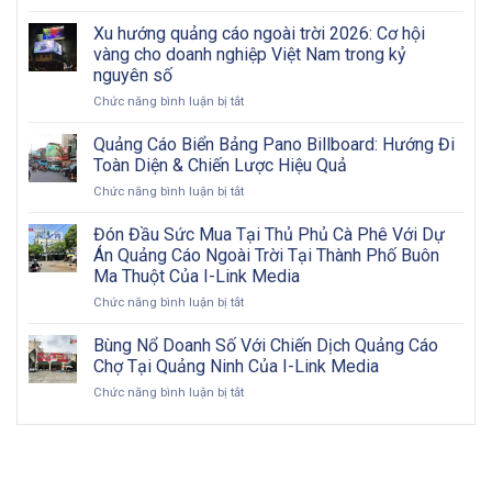
Chiến
Có
Từ
dịch
Khó
Xu hướng quảng cáo ngoài trời 2026: Cơ hội
A
quảng
Khăn?
vàng cho doanh nghiệp Việt Nam trong kỷ
Đến
cáo
Z
nguyên số
OOH
ở
Chức năng bình luận bị tắt
hiệu
Xu
quả:
hướng
Từng
Quảng Cáo Biển Bảng Pano Billboard: Hướng Đi
quảng
bước
Toàn Diện & Chiến Lược Hiệu Quả
cáo
triển
ở
Chức năng bình luận bị tắt
ngoài
khai
Quảng
trời
và
Cáo
Đón Đầu Sức Mua Tại Thủ Phủ Cà Phê Với Dự
2026:
đôi
Biển
Cơ
nét
Án Quảng Cáo Ngoài Trời Tại Thành Phố Buôn
Bảng
hội
về
Ma Thuột Của I-Link Media
Pano
vàng
OOH
ở
Chức năng bình luận bị tắt
Billboard:
cho
Đón
Hướng
doanh
Đầu
Đi
Bùng Nổ Doanh Số Với Chiến Dịch Quảng Cáo
nghiệp
Sức
Toàn
Việt
Chợ Tại Quảng Ninh Của I-Link Media
Mua
Diện
Nam
ở
Chức năng bình luận bị tắt
Tại
&
trong
Bùng
Thủ
Chiến
kỷ
Nổ
Phủ
Lược
nguyên
Doanh
Cà
Hiệu
số
Số
Phê
Quả
Với
Với