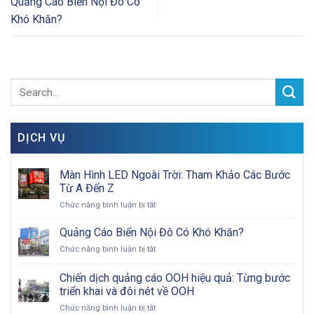
Quảng Cáo Biển Nội Đô Có
Khó Khăn?
DỊCH VỤ
Màn Hình LED Ngoài Trời: Tham Khảo Các Bước
Từ A Đến Z
ở
Chức năng bình luận bị tắt
Màn
Hình
Quảng Cáo Biển Nội Đô Có Khó Khăn?
LED
ở
Chức năng bình luận bị tắt
Ngoài
Quảng
Trời:
Cáo
Chiến dịch quảng cáo OOH hiệu quả: Từng bước
Tham
Biển
Khảo
triển khai và đôi nét về OOH
Nội
Các
ở
Chức năng bình luận bị tắt
Đô
Bước