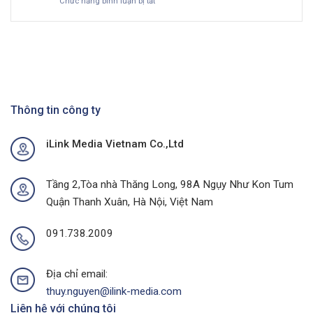
ở
Chức năng bình luận bị tắt
Tại
&
trong
Bùng
Thủ
Chiến
kỷ
Nổ
Phủ
Lược
nguyên
Doanh
Cà
Hiệu
số
Số
Phê
Quả
Với
Với
Chiến
Dự
Dịch
Án
Quảng
Quảng
Cáo
Thông tin công ty
Cáo
Chợ
Ngoài
Tại
Trời
iLink Media Vietnam Co.,Ltd
Quảng
Tại
Ninh
Thành
Của
Phố
I-
Buôn
Tầng 2,Tòa nhà Thăng Long, 98A Ngụy Như Kon Tum
Link
Ma
Quận Thanh Xuân, Hà Nội, Việt Nam
Media
Thuột
Của
I-
091.738.2009
Link
Media
Địa chỉ email:
thuy.nguyen@ilink-media.com
Liên hệ với chúng tôi