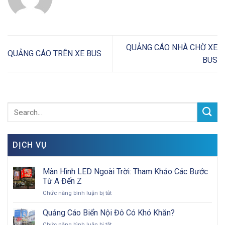
QUẢNG CÁO NHÀ CHỜ XE
QUẢNG CÁO TRÊN XE BUS
BUS
DỊCH VỤ
Màn Hình LED Ngoài Trời: Tham Khảo Các Bước
Từ A Đến Z
ở
Chức năng bình luận bị tắt
Màn
Hình
Quảng Cáo Biển Nội Đô Có Khó Khăn?
LED
ở
Chức năng bình luận bị tắt