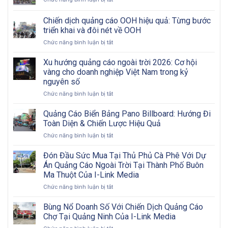
Ngoài
Quảng
Trời:
Cáo
Chiến dịch quảng cáo OOH hiệu quả: Từng bước
Tham
Biển
Khảo
triển khai và đôi nét về OOH
Nội
Các
ở
Chức năng bình luận bị tắt
Đô
Bước
Chiến
Có
Từ
dịch
Khó
Xu hướng quảng cáo ngoài trời 2026: Cơ hội
A
quảng
Khăn?
vàng cho doanh nghiệp Việt Nam trong kỷ
Đến
cáo
Z
nguyên số
OOH
ở
Chức năng bình luận bị tắt
hiệu
Xu
quả:
hướng
Từng
Quảng Cáo Biển Bảng Pano Billboard: Hướng Đi
quảng
bước
Toàn Diện & Chiến Lược Hiệu Quả
cáo
triển
ở
Chức năng bình luận bị tắt
ngoài
khai
Quảng
trời
và
Cáo
Đón Đầu Sức Mua Tại Thủ Phủ Cà Phê Với Dự
2026:
đôi
Biển
Cơ
nét
Án Quảng Cáo Ngoài Trời Tại Thành Phố Buôn
Bảng
hội
về
Ma Thuột Của I-Link Media
Pano
vàng
OOH
ở
Chức năng bình luận bị tắt
Billboard:
cho
Đón
Hướng
doanh
Đầu
Đi
Bùng Nổ Doanh Số Với Chiến Dịch Quảng Cáo
nghiệp
Sức
Toàn
Việt
Chợ Tại Quảng Ninh Của I-Link Media
Mua
Diện
Nam