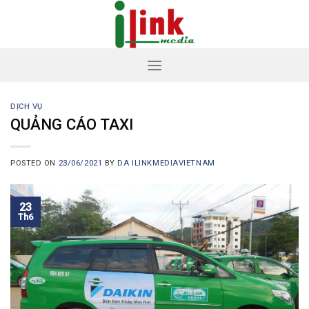
Skip
to
content
DỊCH VỤ
QUẢNG CÁO TAXI
POSTED ON
23/06/2021
BY
DA ILINKMEDIAVIETNAM
23
Th6