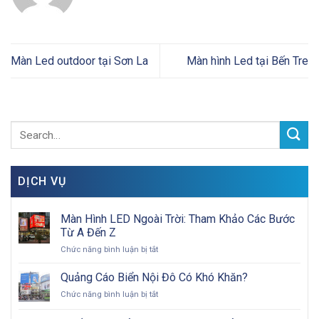
Màn Led outdoor tại Sơn La
Màn hình Led tại Bến Tre
DỊCH VỤ
Màn Hình LED Ngoài Trời: Tham Khảo Các Bước
Từ A Đến Z
ở
Chức năng bình luận bị tắt
Màn
Hình
Quảng Cáo Biển Nội Đô Có Khó Khăn?
LED
ở
Chức năng bình luận bị tắt
Ngoài
Quảng
Trời:
Cáo