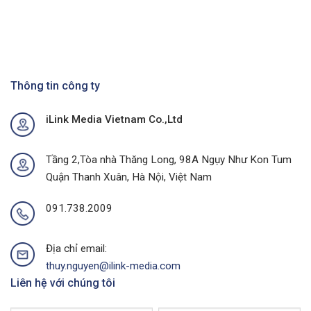
Nổ
Phủ
Lược
nguyên
Doanh
Cà
Hiệu
số
Số
Phê
Quả
Với
Với
Chiến
Dự
Dịch
Án
Quảng
Quảng
Cáo
Thông tin công ty
Cáo
Chợ
Ngoài
Tại
Trời
iLink Media Vietnam Co.,Ltd
Quảng
Tại
Ninh
Thành
Của
Phố
I-
Buôn
Tầng 2,Tòa nhà Thăng Long, 98A Ngụy Như Kon Tum
Link
Ma
Quận Thanh Xuân, Hà Nội, Việt Nam
Media
Thuột
Của
I-
091.738.2009
Link
Media
Địa chỉ email:
thuy.nguyen@ilink-media.com
Liên hệ với chúng tôi