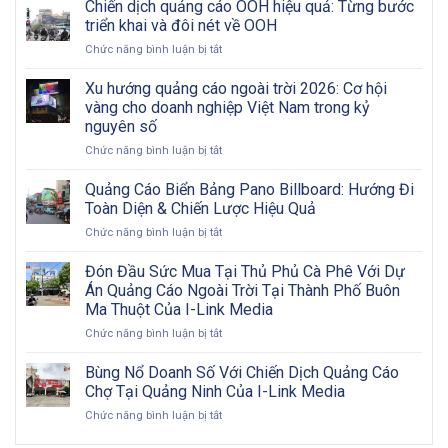
Chiến dịch quảng cáo OOH hiệu quả: Từng bước
Tham
Biển
Khảo
triển khai và đôi nét về OOH
Nội
Các
ở
Chức năng bình luận bị tắt
Đô
Bước
Chiến
Có
Từ
dịch
Khó
Xu hướng quảng cáo ngoài trời 2026: Cơ hội
A
quảng
Khăn?
vàng cho doanh nghiệp Việt Nam trong kỷ
Đến
cáo
Z
nguyên số
OOH
ở
Chức năng bình luận bị tắt
hiệu
Xu
quả:
hướng
Từng
Quảng Cáo Biển Bảng Pano Billboard: Hướng Đi
quảng
bước
Toàn Diện & Chiến Lược Hiệu Quả
cáo
triển
ở
Chức năng bình luận bị tắt
ngoài
khai
Quảng
trời
và
Cáo
Đón Đầu Sức Mua Tại Thủ Phủ Cà Phê Với Dự
2026:
đôi
Biển
Cơ
nét
Án Quảng Cáo Ngoài Trời Tại Thành Phố Buôn
Bảng
hội
về
Ma Thuột Của I-Link Media
Pano
vàng
OOH
ở
Chức năng bình luận bị tắt
Billboard:
cho
Đón
Hướng
doanh
Đầu
Đi
Bùng Nổ Doanh Số Với Chiến Dịch Quảng Cáo
nghiệp
Sức
Toàn
Việt
Chợ Tại Quảng Ninh Của I-Link Media
Mua
Diện
Nam
ở
Chức năng bình luận bị tắt
Tại
&
trong
Bùng
Thủ
Chiến
kỷ