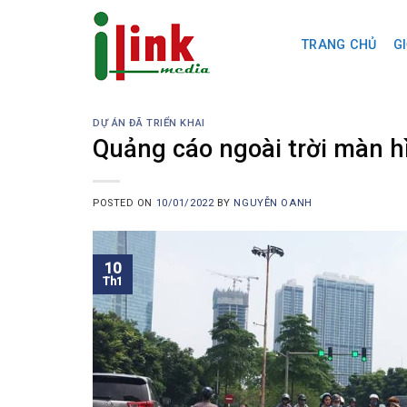
Skip
to
TRANG CHỦ
GI
content
DỰ ÁN ĐÃ TRIỂN KHAI
Quảng cáo ngoài trời màn hi
POSTED ON
10/01/2022
BY
NGUYỄN OANH
10
Th1