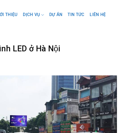
ỚI THIỆU
DỊCH VỤ
DỰ ÁN
TIN TỨC
LIÊN HỆ
̀nh LED ở Hà Nội