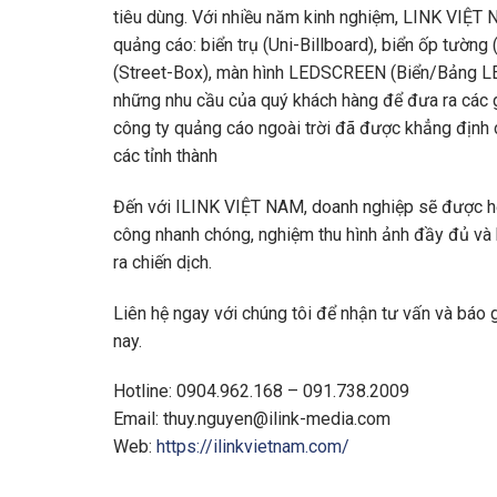
tiêu dùng. Với nhiều năm kinh nghiệm, LINK VIỆT 
quảng cáo: biển trụ (Uni-Billboard), biển ốp tườn
(Street-Box), màn hình LEDSCREEN (Biển/Bảng LED)
những nhu cầu của quý khách hàng để đưa ra các g
công ty quảng cáo ngoài trời đã được khẳng định 
các tỉnh thành
Đến với ILINK VIỆT NAM, doanh nghiệp sẽ được hỗ t
công nhanh chóng, nghiệm thu hình ảnh đầy đủ và 
ra chiến dịch.
Liên hệ ngay với chúng tôi để nhận tư vấn và báo gi
nay.
Hotline: 0904.962.168 – 091.738.2009
Email:
thuy.nguyen@ilink-media.com
Web:
https://ilinkvietnam.com/