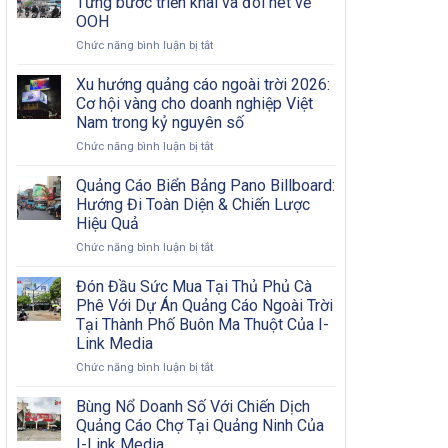
Từng bước triển khai và đôi nét về
Nội
Bước
OOH
Đô
Từ
ở
Chức năng bình luận bị tắt
Có
A
Chiến
Khó
Đến
dịch
Khăn?
Xu hướng quảng cáo ngoài trời 2026:
Z
quảng
Cơ hội vàng cho doanh nghiệp Việt
cáo
Nam trong kỷ nguyên số
OOH
ở
Chức năng bình luận bị tắt
hiệu
Xu
quả:
hướng
Từng
Quảng Cáo Biển Bảng Pano Billboard:
quảng
bước
Hướng Đi Toàn Diện & Chiến Lược
cáo
triển
Hiệu Quả
ngoài
khai
ở
Chức năng bình luận bị tắt
trời
và
Quảng
2026:
đôi
Cáo
Cơ
nét
Đón Đầu Sức Mua Tại Thủ Phủ Cà
Biển
hội
về
Phê Với Dự Án Quảng Cáo Ngoài Trời
Bảng
vàng
OOH
Tại Thành Phố Buôn Ma Thuột Của I-
Pano
cho
Link Media
Billboard:
doanh
Hướng
nghiệp
ở
Chức năng bình luận bị tắt
Đi
Việt
Đón
Toàn
Nam
Đầu
Bùng Nổ Doanh Số Với Chiến Dịch
Diện
trong
Sức
Quảng Cáo Chợ Tại Quảng Ninh Của
&
kỷ
Mua
I-Link Media