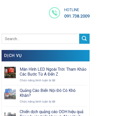
HOTLINE
091.738.2009
DỊCH VỤ
Màn Hình LED Ngoài Trời: Tham Khảo
Các Bước Từ A Đến Z
ở
Chức năng bình luận bị tắt
Màn
Hình
Quảng Cáo Biển Nội Đô Có Khó
LED
Khăn?
Ngoài
ở
Chức năng bình luận bị tắt
Trời:
Quảng
Tham
Cáo
Chiến dịch quảng cáo OOH hiệu quả:
Khảo
Biển
Các