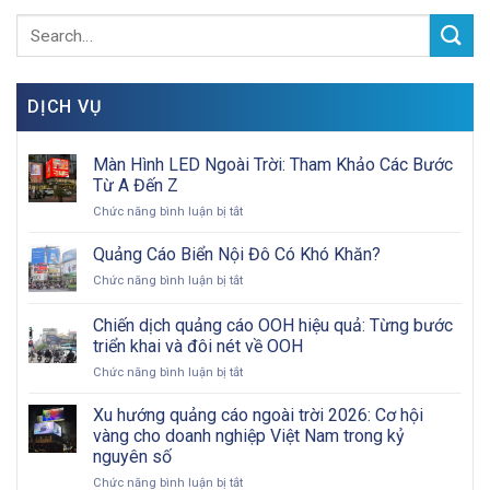
DỊCH VỤ
Màn Hình LED Ngoài Trời: Tham Khảo Các Bước
Từ A Đến Z
ở
Chức năng bình luận bị tắt
Màn
Hình
Quảng Cáo Biển Nội Đô Có Khó Khăn?
LED
ở
Chức năng bình luận bị tắt
Ngoài
Quảng
Trời:
Cáo
Chiến dịch quảng cáo OOH hiệu quả: Từng bước
Tham
Biển
Khảo
triển khai và đôi nét về OOH
Nội
Các
ở
Chức năng bình luận bị tắt
Đô
Bước
Chiến
Có
Từ
dịch
Khó
Xu hướng quảng cáo ngoài trời 2026: Cơ hội
A
quảng
Khăn?
vàng cho doanh nghiệp Việt Nam trong kỷ
Đến
cáo
Z
nguyên số
OOH
ở
Chức năng bình luận bị tắt
hiệu