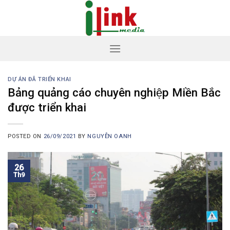
Skip
to
content
DỰ ÁN ĐÃ TRIỂN KHAI
Bảng quảng cáo chuyên nghiệp Miền Bắc
được triển khai
POSTED ON
26/09/2021
BY
NGUYỄN OANH
26
Th9