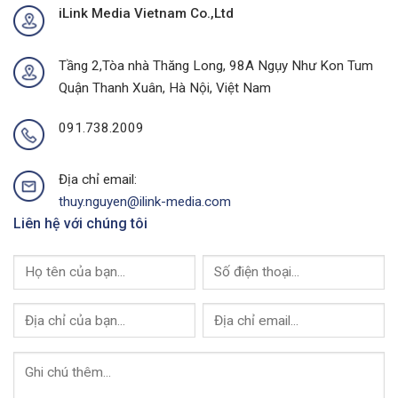
iLink Media Vietnam Co.,Ltd
Quảng
Tại
Ninh
Thành
Của
Phố
I-
Buôn
Tầng 2,Tòa nhà Thăng Long, 98A Ngụy Như Kon Tum
Link
Ma
Quận Thanh Xuân, Hà Nội, Việt Nam
Media
Thuột
Của
I-
091.738.2009
Link
Media
Địa chỉ email:
thuy.nguyen@ilink-media.com
Liên hệ với chúng tôi