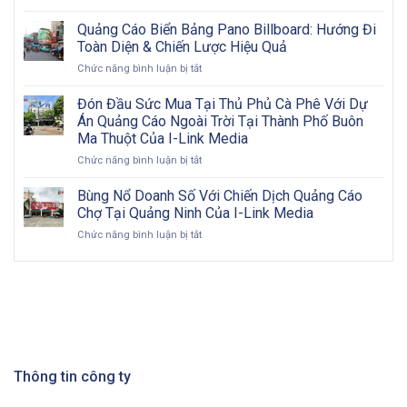
Xu
quả:
hướng
Từng
Quảng Cáo Biển Bảng Pano Billboard: Hướng Đi
quảng
bước
Toàn Diện & Chiến Lược Hiệu Quả
cáo
triển
ở
Chức năng bình luận bị tắt
ngoài
khai
Quảng
trời
và
Cáo
Đón Đầu Sức Mua Tại Thủ Phủ Cà Phê Với Dự
2026:
đôi
Biển
Cơ
nét
Án Quảng Cáo Ngoài Trời Tại Thành Phố Buôn
Bảng
hội
về
Ma Thuột Của I-Link Media
Pano
vàng
OOH
ở
Chức năng bình luận bị tắt
Billboard:
cho
Đón
Hướng
doanh
Đầu
Đi
Bùng Nổ Doanh Số Với Chiến Dịch Quảng Cáo
nghiệp
Sức
Toàn
Việt
Chợ Tại Quảng Ninh Của I-Link Media
Mua
Diện
Nam
ở
Chức năng bình luận bị tắt
Tại
&
trong
Bùng
Thủ
Chiến
kỷ
Nổ
Phủ
Lược
nguyên
Doanh
Cà
Hiệu
số
Số
Phê
Quả
Với
Với
Chiến
Dự
Dịch
Án
Quảng
Quảng
Cáo
Thông tin công ty
Cáo
Chợ
Ngoài
Tại
Trời