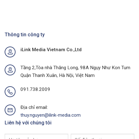
Doanh
Cà
Hiệu
số
Số
Phê
Quả
Với
Với
Chiến
Dự
Dịch
Án
Quảng
Quảng
Cáo
Thông tin công ty
Cáo
Chợ
Ngoài
Tại
Trời
iLink Media Vietnam Co.,Ltd
Quảng
Tại
Ninh
Thành
Của
Phố
I-
Buôn
Tầng 2,Tòa nhà Thăng Long, 98A Ngụy Như Kon Tum
Link
Ma
Quận Thanh Xuân, Hà Nội, Việt Nam
Media
Thuột
Của
I-
091.738.2009
Link
Media
Địa chỉ email:
thuy.nguyen@ilink-media.com
Liên hệ với chúng tôi