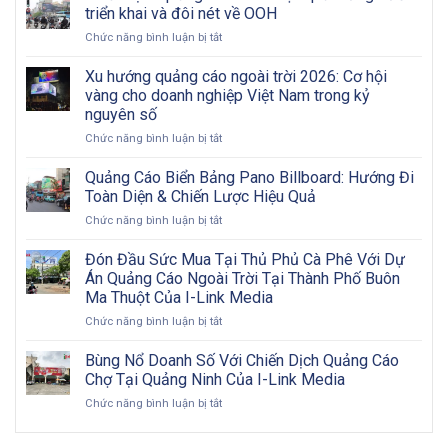
Biển
Khảo
triển khai và đôi nét về OOH
Nội
Các
ở
Chức năng bình luận bị tắt
Đô
Bước
Chiến
Có
Từ
dịch
Khó
Xu hướng quảng cáo ngoài trời 2026: Cơ hội
A
quảng
Khăn?
vàng cho doanh nghiệp Việt Nam trong kỷ
Đến
cáo
Z
nguyên số
OOH
ở
Chức năng bình luận bị tắt
hiệu
Xu
quả:
hướng
Từng
Quảng Cáo Biển Bảng Pano Billboard: Hướng Đi
quảng
bước
Toàn Diện & Chiến Lược Hiệu Quả
cáo
triển
ở
Chức năng bình luận bị tắt
ngoài
khai
Quảng
trời
và
Cáo
Đón Đầu Sức Mua Tại Thủ Phủ Cà Phê Với Dự
2026:
đôi
Biển
Cơ
nét
Án Quảng Cáo Ngoài Trời Tại Thành Phố Buôn
Bảng
hội
về
Ma Thuột Của I-Link Media
Pano
vàng
OOH
ở
Chức năng bình luận bị tắt
Billboard:
cho
Đón
Hướng
doanh
Đầu
Đi
Bùng Nổ Doanh Số Với Chiến Dịch Quảng Cáo
nghiệp
Sức
Toàn
Việt
Chợ Tại Quảng Ninh Của I-Link Media
Mua
Diện
Nam
ở
Chức năng bình luận bị tắt
Tại
&
trong
Bùng
Thủ
Chiến
kỷ
Nổ
Phủ
Lược
nguyên