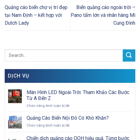
Quảng cáo biển chợ vị trí đẹp
Biển quảng cáo ngoài trời –
tại Nam Định – kết hợp với
Pano tấm lớn và nhãn hàng Mì
Dutch Lady
Cung Đình
DỊCH VỤ
Màn Hình LED Ngoài Trời: Tham Khảo Các Bước
Từ A Đến Z
ở
Chức năng bình luận bị tắt
Màn
Hình
Quảng Cáo Biển Nội Đô Có Khó Khăn?
LED
ở
Chức năng bình luận bị tắt
Ngoài
Quảng
Trời:
Cáo
Chiến dịch quảng cáo OOH hiệu quả: Từng bước
Tham