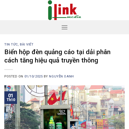
Skip
to
content
TIN TỨC, BÀI VIẾT
Biển hộp đèn quảng cáo tại dải phân
cách tăng hiệu quả truyền thông
POSTED ON
01/10/2025
BY
NGUYỄN OANH
01
Th10