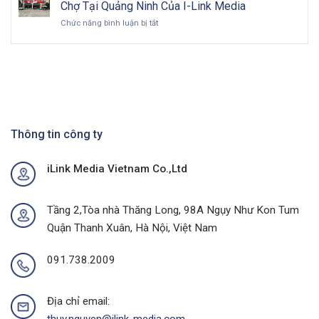
Sức
Toàn
Việt
Chợ Tại Quảng Ninh Của I-Link Media
Mua
Diện
Nam
ở
Chức năng bình luận bị tắt
Tại
&
trong
Bùng
Thủ
Chiến
kỷ
Nổ
Phủ
Lược
nguyên
Doanh
Cà
Hiệu
số
Số
Phê
Quả
Với
Với
Chiến
Dự
Dịch
Án
Quảng
Quảng
Cáo
Thông tin công ty
Cáo
Chợ
Ngoài
Tại
Trời
iLink Media Vietnam Co.,Ltd
Quảng
Tại
Ninh
Thành
Của
Phố
I-
Buôn
Tầng 2,Tòa nhà Thăng Long, 98A Ngụy Như Kon Tum
Link
Ma
Quận Thanh Xuân, Hà Nội, Việt Nam
Media
Thuột
Của
I-
091.738.2009
Link
Media
Địa chỉ email: