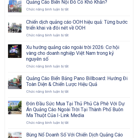
Hình
Quảng Cáo Biển Nội Đô Có Khó Khăn?
LED
ở
Chức năng bình luận bị tắt
Ngoài
Quảng
Trời:
Cáo
Chiến dịch quảng cáo OOH hiệu quả: Từng bước
Tham
Biển
Khảo
triển khai và đôi nét về OOH
Nội
Các
ở
Chức năng bình luận bị tắt
Đô
Bước
Chiến
Có
Từ
dịch
Khó
Xu hướng quảng cáo ngoài trời 2026: Cơ hội
A
quảng
Khăn?
vàng cho doanh nghiệp Việt Nam trong kỷ
Đến
cáo
Z
nguyên số
OOH
ở
Chức năng bình luận bị tắt
hiệu
Xu
quả:
hướng
Từng
Quảng Cáo Biển Bảng Pano Billboard: Hướng Đi
quảng
bước
Toàn Diện & Chiến Lược Hiệu Quả
cáo
triển
ở
Chức năng bình luận bị tắt
ngoài
khai
Quảng
trời
và
Cáo
Đón Đầu Sức Mua Tại Thủ Phủ Cà Phê Với Dự
2026:
đôi
Biển
Cơ
nét
Án Quảng Cáo Ngoài Trời Tại Thành Phố Buôn
Bảng
hội
về
Ma Thuột Của I-Link Media
Pano
vàng
OOH
ở
Chức năng bình luận bị tắt
Billboard:
cho
Đón
Hướng
doanh
Đầu
Đi
Bùng Nổ Doanh Số Với Chiến Dịch Quảng Cáo
nghiệp