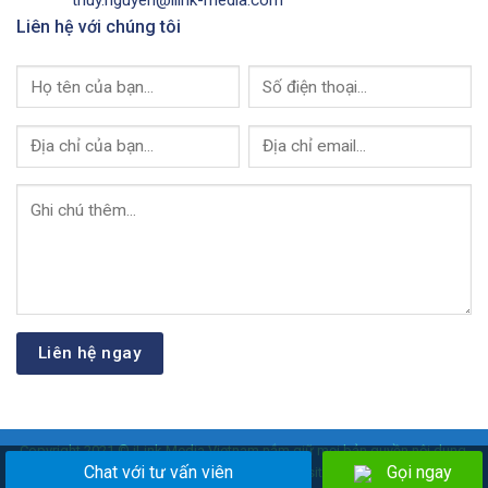
thuy.nguyen@ilink-media.com
Liên hệ với chúng tôi
Copyright 2021 © iLink Media Vietnam nắm giữ mọi bản quyền nội dung,
Chat với tư vấn viên
Gọi ngay
hình ảnh, video của Website.