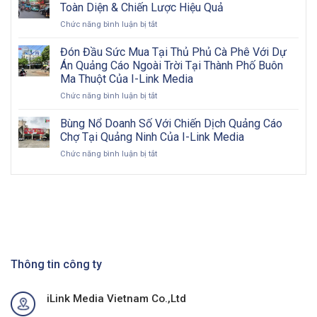
quảng
bước
Toàn Diện & Chiến Lược Hiệu Quả
cáo
triển
ở
Chức năng bình luận bị tắt
ngoài
khai
Quảng
trời
và
Cáo
Đón Đầu Sức Mua Tại Thủ Phủ Cà Phê Với Dự
2026:
đôi
Biển
Cơ
nét
Án Quảng Cáo Ngoài Trời Tại Thành Phố Buôn
Bảng
hội
về
Ma Thuột Của I-Link Media
Pano
vàng
OOH
ở
Chức năng bình luận bị tắt
Billboard:
cho
Đón
Hướng
doanh
Đầu
Đi
Bùng Nổ Doanh Số Với Chiến Dịch Quảng Cáo
nghiệp
Sức
Toàn
Việt
Chợ Tại Quảng Ninh Của I-Link Media
Mua
Diện
Nam
ở
Chức năng bình luận bị tắt
Tại
&
trong
Bùng
Thủ
Chiến
kỷ
Nổ
Phủ
Lược
nguyên
Doanh
Cà
Hiệu
số
Số
Phê
Quả
Với
Với
Chiến
Dự
Dịch
Án
Quảng
Quảng
Cáo
Thông tin công ty
Cáo
Chợ
Ngoài
Tại
Trời
iLink Media Vietnam Co.,Ltd
Quảng
Tại
Ninh
Thành