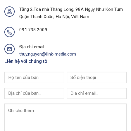
Của
Phố
I-
Buôn
Tầng 2,Tòa nhà Thăng Long, 98A Ngụy Như Kon Tum
Link
Ma
Quận Thanh Xuân, Hà Nội, Việt Nam
Media
Thuột
Của
I-
091.738.2009
Link
Media
Địa chỉ email:
thuy.nguyen@ilink-media.com
Liên hệ với chúng tôi