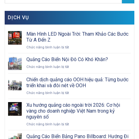
DỊCH VỤ
Màn Hình LED Ngoài Trời: Tham Khảo Các Bước
Từ A Đến Z
ở
Chức năng bình luận bị tắt
Màn
Hình
Quảng Cáo Biển Nội Đô Có Khó Khăn?
LED
ở
Chức năng bình luận bị tắt
Ngoài
Quảng
Trời:
Cáo
Chiến dịch quảng cáo OOH hiệu quả: Từng bước
Tham
Biển
Khảo
triển khai và đôi nét về OOH
Nội
Các
ở
Chức năng bình luận bị tắt
Đô
Bước
Chiến
Có
Từ
dịch
Khó
Xu hướng quảng cáo ngoài trời 2026: Cơ hội
A
quảng
Khăn?
vàng cho doanh nghiệp Việt Nam trong kỷ
Đến
cáo
Z
nguyên số
OOH
ở
Chức năng bình luận bị tắt
hiệu
Xu
quả:
hướng
Từng
Quảng Cáo Biển Bảng Pano Billboard: Hướng Đi