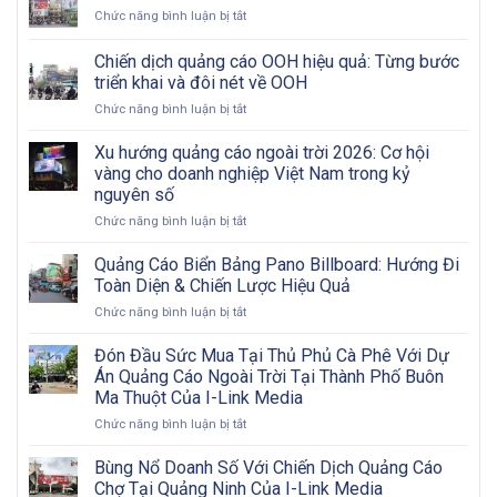
LED
ở
Chức năng bình luận bị tắt
Ngoài
Quảng
Trời:
Cáo
Chiến dịch quảng cáo OOH hiệu quả: Từng bước
Tham
Biển
Khảo
triển khai và đôi nét về OOH
Nội
Các
ở
Chức năng bình luận bị tắt
Đô
Bước
Chiến
Có
Từ
dịch
Khó
Xu hướng quảng cáo ngoài trời 2026: Cơ hội
A
quảng
Khăn?
vàng cho doanh nghiệp Việt Nam trong kỷ
Đến
cáo
Z
nguyên số
OOH
ở
Chức năng bình luận bị tắt
hiệu
Xu
quả:
hướng
Từng
Quảng Cáo Biển Bảng Pano Billboard: Hướng Đi
quảng
bước
Toàn Diện & Chiến Lược Hiệu Quả
cáo
triển
ở
Chức năng bình luận bị tắt
ngoài
khai
Quảng
trời
và
Cáo
Đón Đầu Sức Mua Tại Thủ Phủ Cà Phê Với Dự
2026:
đôi
Biển
Cơ
nét
Án Quảng Cáo Ngoài Trời Tại Thành Phố Buôn
Bảng
hội
về
Ma Thuột Của I-Link Media
Pano
vàng
OOH
ở
Chức năng bình luận bị tắt
Billboard:
cho
Đón
Hướng
doanh
Đầu
Đi
Bùng Nổ Doanh Số Với Chiến Dịch Quảng Cáo
nghiệp
Sức
Toàn
Việt
Chợ Tại Quảng Ninh Của I-Link Media