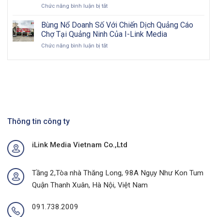
ở
Chức năng bình luận bị tắt
Billboard:
cho
Đón
Hướng
doanh
Đầu
Đi
Bùng Nổ Doanh Số Với Chiến Dịch Quảng Cáo
nghiệp
Sức
Toàn
Việt
Chợ Tại Quảng Ninh Của I-Link Media
Mua
Diện
Nam
ở
Chức năng bình luận bị tắt
Tại
&
trong
Bùng
Thủ
Chiến
kỷ
Nổ
Phủ
Lược
nguyên
Doanh
Cà
Hiệu
số
Số
Phê
Quả
Với
Với
Chiến
Dự
Dịch
Án
Quảng
Quảng
Cáo
Thông tin công ty
Cáo
Chợ
Ngoài
Tại
Trời
iLink Media Vietnam Co.,Ltd
Quảng
Tại
Ninh
Thành
Của
Phố
I-
Buôn
Tầng 2,Tòa nhà Thăng Long, 98A Ngụy Như Kon Tum
Link
Ma
Quận Thanh Xuân, Hà Nội, Việt Nam
Media
Thuột
Của
I-
091.738.2009
Link