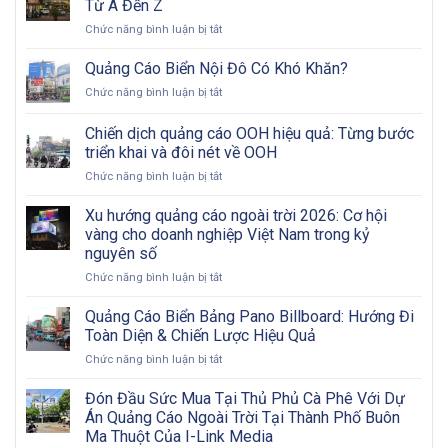
Từ A Đến Z
ở
Chức năng bình luận bị tắt
Màn
Hình
Quảng Cáo Biển Nội Đô Có Khó Khăn?
LED
ở
Chức năng bình luận bị tắt
Ngoài
Quảng
Trời:
Cáo
Chiến dịch quảng cáo OOH hiệu quả: Từng bước
Tham
Biển
Khảo
triển khai và đôi nét về OOH
Nội
Các
ở
Chức năng bình luận bị tắt
Đô
Bước
Chiến
Có
Từ
dịch
Khó
Xu hướng quảng cáo ngoài trời 2026: Cơ hội
A
quảng
Khăn?
vàng cho doanh nghiệp Việt Nam trong kỷ
Đến
cáo
Z
nguyên số
OOH
ở
Chức năng bình luận bị tắt
hiệu
Xu
quả:
hướng
Từng
Quảng Cáo Biển Bảng Pano Billboard: Hướng Đi
quảng
bước
Toàn Diện & Chiến Lược Hiệu Quả
cáo
triển
ở
Chức năng bình luận bị tắt
ngoài
khai
Quảng
trời
và
Cáo
Đón Đầu Sức Mua Tại Thủ Phủ Cà Phê Với Dự
2026:
đôi
Biển
Cơ
nét
Án Quảng Cáo Ngoài Trời Tại Thành Phố Buôn
Bảng
hội
về
Ma Thuột Của I-Link Media
Pano
vàng
OOH