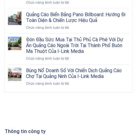
ở
Chức năng bình luận bị tắt
hiệu
Xu
quả:
hướng
Từng
Quảng Cáo Biển Bảng Pano Billboard: Hướng Đi
quảng
bước
Toàn Diện & Chiến Lược Hiệu Quả
cáo
triển
ở
Chức năng bình luận bị tắt
ngoài
khai
Quảng
trời
và
Cáo
Đón Đầu Sức Mua Tại Thủ Phủ Cà Phê Với Dự
2026:
đôi
Biển
Cơ
nét
Án Quảng Cáo Ngoài Trời Tại Thành Phố Buôn
Bảng
hội
về
Ma Thuột Của I-Link Media
Pano
vàng
OOH
ở
Chức năng bình luận bị tắt
Billboard:
cho
Đón
Hướng
doanh
Đầu
Đi
Bùng Nổ Doanh Số Với Chiến Dịch Quảng Cáo
nghiệp
Sức
Toàn
Việt
Chợ Tại Quảng Ninh Của I-Link Media
Mua
Diện
Nam
ở
Chức năng bình luận bị tắt
Tại
&
trong
Bùng
Thủ
Chiến
kỷ
Nổ
Phủ
Lược
nguyên
Doanh
Cà
Hiệu
số
Số
Phê
Quả
Với
Với
Chiến
Dự
Dịch
Án
Quảng
Quảng
Cáo
Thông tin công ty
Cáo
Chợ
Ngoài