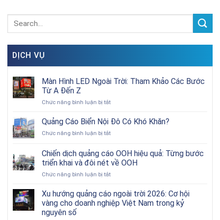
DỊCH VỤ
Màn Hình LED Ngoài Trời: Tham Khảo Các Bước
Từ A Đến Z
ở
Chức năng bình luận bị tắt
Màn
Hình
Quảng Cáo Biển Nội Đô Có Khó Khăn?
LED
ở
Chức năng bình luận bị tắt
Ngoài
Quảng
Trời:
Cáo
Chiến dịch quảng cáo OOH hiệu quả: Từng bước
Tham
Biển
Khảo
triển khai và đôi nét về OOH
Nội
Các
ở
Chức năng bình luận bị tắt
Đô
Bước
Chiến
Có
Từ
dịch
Khó
Xu hướng quảng cáo ngoài trời 2026: Cơ hội
A
quảng
Khăn?
vàng cho doanh nghiệp Việt Nam trong kỷ
Đến
cáo
Z
nguyên số
OOH