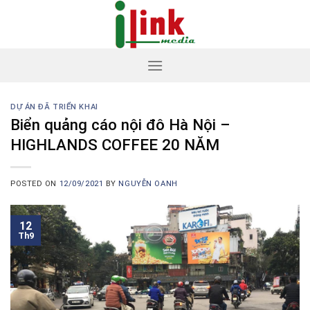
Skip
to
content
DỰ ÁN ĐÃ TRIỂN KHAI
Biển quảng cáo nội đô Hà Nội –
HIGHLANDS COFFEE 20 NĂM
POSTED ON
12/09/2021
BY
NGUYỄN OANH
12
Th9