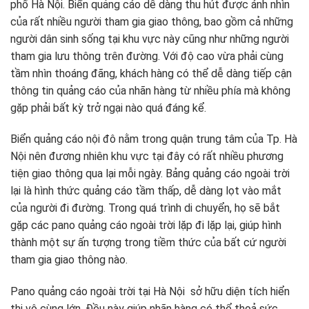
phố Hà Nội. Biển quảng cáo dễ dàng thu hút được ánh nhìn
của rất nhiều người tham gia giao thông, bao gồm cả những
người dân sinh sống tại khu vực này cũng như những người
tham gia lưu thông trên đường. Với độ cao vừa phải cùng
tầm nhìn thoáng đãng, khách hàng có thể dễ dàng tiếp cận
thông tin quảng cáo của nhãn hàng từ nhiều phía mà không
gặp phải bất kỳ trở ngại nào quá đáng kể.
Biển quảng cáo nội đô nằm trong quận trung tâm của Tp. Hà
Nội nên đương nhiên khu vực tại đây có rất nhiều phương
tiện giao thông qua lại mỗi ngày. Bảng quảng cáo ngoài trời
lại là hình thức quảng cáo tầm thấp, dễ dàng lọt vào mắt
của người đi đường. Trong quá trình di chuyển, họ sẽ bắt
gặp các pano quảng cáo ngoài trời lặp đi lặp lại, giúp hình
thành một sự ấn tượng trong tiềm thức của bất cứ người
tham gia giao thông nào.
Pano quảng cáo ngoài trời tại Hà Nội sở hữu diện tích hiển
thị vô cùng lớn. Đều này giúp nhãn hàng có thể thoả sức