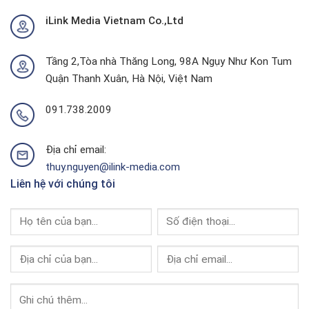
Tại
Trời
iLink Media Vietnam Co.,Ltd
Quảng
Tại
Ninh
Thành
Của
Phố
I-
Buôn
Tầng 2,Tòa nhà Thăng Long, 98A Ngụy Như Kon Tum
Link
Ma
Quận Thanh Xuân, Hà Nội, Việt Nam
Media
Thuột
Của
I-
091.738.2009
Link
Media
Địa chỉ email:
thuy.nguyen@ilink-media.com
Liên hệ với chúng tôi