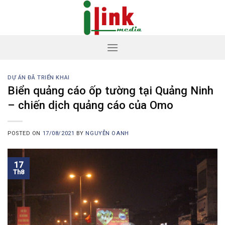
Skip
to
content
DỰ ÁN ĐÃ TRIỂN KHAI
Biển quảng cáo ốp tường tại Quảng Ninh
– chiến dịch quảng cáo của Omo
POSTED ON
17/08/2021
BY
NGUYỄN OANH
17
Th8