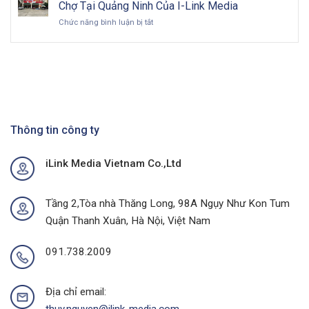
Sức
Toàn
Việt
Chợ Tại Quảng Ninh Của I-Link Media
Mua
Diện
Nam
ở
Chức năng bình luận bị tắt
Tại
&
trong
Bùng
Thủ
Chiến
kỷ
Nổ
Phủ
Lược
nguyên
Doanh
Cà
Hiệu
số
Số
Phê
Quả
Với
Với
Chiến
Dự
Dịch
Án
Quảng
Quảng
Cáo
Thông tin công ty
Cáo
Chợ
Ngoài
Tại
Trời
iLink Media Vietnam Co.,Ltd
Quảng
Tại
Ninh
Thành
Của
Phố
I-
Buôn
Tầng 2,Tòa nhà Thăng Long, 98A Ngụy Như Kon Tum
Link
Ma
Quận Thanh Xuân, Hà Nội, Việt Nam
Media
Thuột
Của
I-
091.738.2009
Link
Media
Địa chỉ email:
thuy.nguyen@ilink-media.com