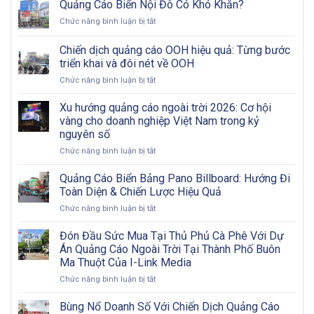
Hình
Quảng Cáo Biển Nội Đô Có Khó Khăn?
LED
ở
Chức năng bình luận bị tắt
Ngoài
Quảng
Trời:
Cáo
Chiến dịch quảng cáo OOH hiệu quả: Từng bước
Tham
Biển
Khảo
triển khai và đôi nét về OOH
Nội
Các
ở
Chức năng bình luận bị tắt
Đô
Bước
Chiến
Có
Từ
dịch
Khó
Xu hướng quảng cáo ngoài trời 2026: Cơ hội
A
quảng
Khăn?
vàng cho doanh nghiệp Việt Nam trong kỷ
Đến
cáo
Z
nguyên số
OOH
ở
Chức năng bình luận bị tắt
hiệu
Xu
quả:
hướng
Từng
Quảng Cáo Biển Bảng Pano Billboard: Hướng Đi
quảng
bước
Toàn Diện & Chiến Lược Hiệu Quả
cáo
triển
ở
Chức năng bình luận bị tắt
ngoài
khai
Quảng
trời
và
Cáo
Đón Đầu Sức Mua Tại Thủ Phủ Cà Phê Với Dự
2026:
đôi
Biển
Cơ
nét
Án Quảng Cáo Ngoài Trời Tại Thành Phố Buôn
Bảng
hội
về
Ma Thuột Của I-Link Media
Pano
vàng
OOH
ở
Chức năng bình luận bị tắt
Billboard:
cho
Đón
Hướng
doanh
Đầu
Đi
Bùng Nổ Doanh Số Với Chiến Dịch Quảng Cáo
nghiệp