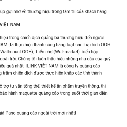
iúp gợi nhớ về thương hiệu trong tâm trí của khách hàng.
K VIỆT NAM
 hiệu trong chiến dịch quảng bá thương hiệu đến người
NAM đã thực hiện thành công hàng loạt các loại hình OOH
g (Wallmount OOH), biển chợ (Wet-market), biển hộp
oài trời. Chúng tôi luôn thấu hiểu những nhu cầu của quý
hiệu quả nhất. ILINK VIỆT NAM là công ty quảng cáo
 trăm chiến dịch được thực hiện khắp các tỉnh thành
rợ tư vấn tổng thể, thiết kế ấn phẩm truyền thông, thi
bảo hành maquette quảng cáo trong suốt thời gian diễn
giá Pano quảng cáo ngoài trời mới nhất!