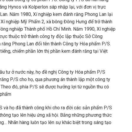
ng Hynos và Kolperlon sáp nhập lại, với đơn vị trực
 Lan. Năm 1980, Xí nghiệp kem đánh răng Phong Lan lại
o, Xí nghiệp Mỹ Phẩm 2, xà bông Đông Hưng để trở thành
Công nghiệp Thành phố Hồ Chí Minh. Năm 1990, Xí nghiệp
 trực thuộc trở thành công ty độc lập thuộc Sở Công
h răng Phong Lan đổi tên thành Công ty Hóa phẩm P/S.
tiếng, chiếm phần lớn thị phần kem đánh răng tại Việt
đầu tư ở nước này, họ đề nghị Công ty Hóa phẩm P/S
ăng P/S cho họ, qua phương án thành lập một công ty
. Theo đó, phía P/S sẽ được hưởng lợi từ nguồn thu có
n phẩm
/S và họ đã thành công khi cho ra đời các sản phẩm P/S
thông tạo lên hiệu ứng xã hội. Bằng những phương thức
g… Nhãn hàng luôn tạo lên sự khác biệt trong sáng tạo