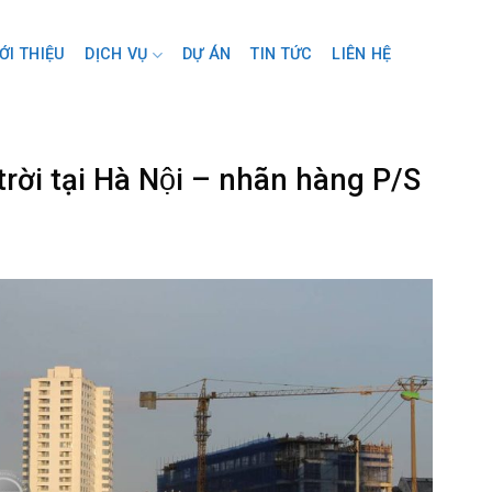
ỚI THIỆU
DỊCH VỤ
DỰ ÁN
TIN TỨC
LIÊN HỆ
rời tại Hà Nội – nhãn hàng P/S