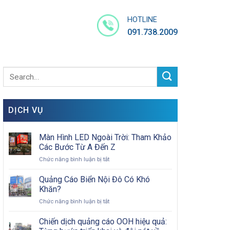
HOTLINE
091.738.2009
DỊCH VỤ
Màn Hình LED Ngoài Trời: Tham Khảo
Các Bước Từ A Đến Z
ở
Chức năng bình luận bị tắt
Màn
Hình
Quảng Cáo Biển Nội Đô Có Khó
LED
Khăn?
Ngoài
ở
Chức năng bình luận bị tắt
Trời:
Quảng
Tham
Cáo
Chiến dịch quảng cáo OOH hiệu quả:
Khảo
Biển
Các