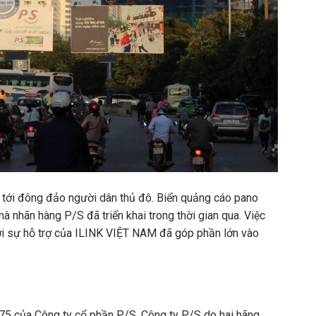
tới đông đảo người dân thủ đô. Biển quảng cáo pano
g mà nhãn hàng P/S đã triển khai trong thời gian qua. Việc
với sự hỗ trợ của ILINK VIỆT NAM đã góp phần lớn vào
75 của Công ty cổ phần P/S. Công ty P/S do hai hãng