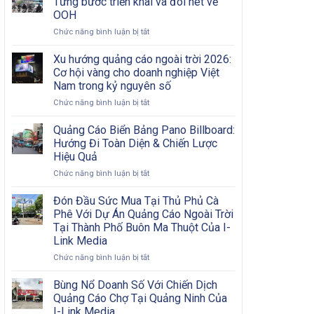
Từng bước triển khai và đôi nét về
Nội
Bước
OOH
Đô
Từ
ở
Chức năng bình luận bị tắt
Có
A
Chiến
Khó
Đến
dịch
Khăn?
Xu hướng quảng cáo ngoài trời 2026:
Z
quảng
Cơ hội vàng cho doanh nghiệp Việt
cáo
Nam trong kỷ nguyên số
OOH
ở
Chức năng bình luận bị tắt
hiệu
Xu
quả:
hướng
Từng
Quảng Cáo Biển Bảng Pano Billboard:
quảng
bước
Hướng Đi Toàn Diện & Chiến Lược
cáo
triển
Hiệu Quả
ngoài
khai
ở
Chức năng bình luận bị tắt
trời
và
Quảng
2026:
đôi
Cáo
Cơ
nét
Đón Đầu Sức Mua Tại Thủ Phủ Cà
Biển
hội
về
Phê Với Dự Án Quảng Cáo Ngoài Trời
Bảng
vàng
OOH
Tại Thành Phố Buôn Ma Thuột Của I-
Pano
cho
Link Media
Billboard:
doanh
Hướng
nghiệp
ở
Chức năng bình luận bị tắt
Đi
Việt
Đón
Toàn
Nam
Đầu
Bùng Nổ Doanh Số Với Chiến Dịch
Diện
trong
Sức
Quảng Cáo Chợ Tại Quảng Ninh Của
&
kỷ
Mua
I-Link Media