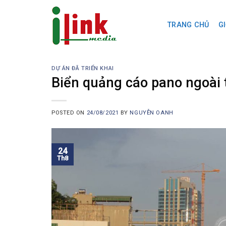
Skip
to
TRANG CHỦ
GI
content
DỰ ÁN ĐÃ TRIỂN KHAI
Biển quảng cáo pano ngoài t
POSTED ON
24/08/2021
BY
NGUYỄN OANH
24
Th8