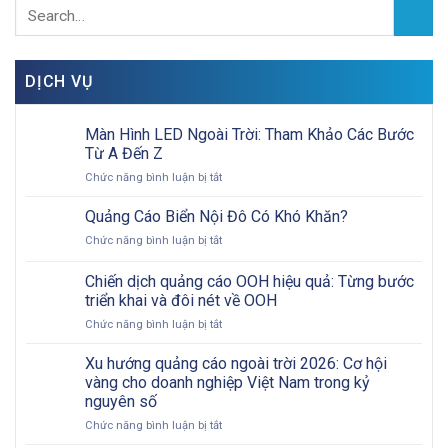
DỊCH VỤ
Màn Hình LED Ngoài Trời: Tham Khảo Các Bước
Từ A Đến Z
ở
Chức năng bình luận bị tắt
Màn
Hình
Quảng Cáo Biển Nội Đô Có Khó Khăn?
LED
ở
Chức năng bình luận bị tắt
Ngoài
Quảng
Trời:
Cáo
Chiến dịch quảng cáo OOH hiệu quả: Từng bước
Tham
Biển
Khảo
triển khai và đôi nét về OOH
Nội
Các
ở
Chức năng bình luận bị tắt
Đô
Bước
Chiến
Có
Từ
dịch
Khó
Xu hướng quảng cáo ngoài trời 2026: Cơ hội
A
quảng
Khăn?
vàng cho doanh nghiệp Việt Nam trong kỷ
Đến
cáo
Z
nguyên số
OOH
ở
Chức năng bình luận bị tắt
hiệu
Xu
quả: