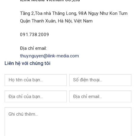
Tại
Ninh
Thành
Của
Phố
Tầng 2,Tòa nhà Thăng Long, 98A Ngụy Như Kon Tum
I-
Buôn
Link
Quận Thanh Xuân, Hà Nội, Việt Nam
Ma
Media
Thuột
Của
091.738.2009
I-
Link
Media
Địa chỉ email:
thuy.nguyen@ilink-media.com
Liên hệ với chúng tôi