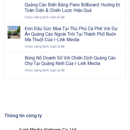
hướng
Từng
Quảng Cáo Biển Bảng Pano Billboard: Hướng Đi
quảng
bước
Toàn Diện & Chiến Lược Hiệu Quả
cáo
triển
ở
Chức năng bình luận bị tắt
ngoài
khai
Quảng
trời
và
Cáo
Đón Đầu Sức Mua Tại Thủ Phủ Cà Phê Với Dự
2026:
đôi
Biển
Cơ
nét
Án Quảng Cáo Ngoài Trời Tại Thành Phố Buôn
Bảng
hội
về
Ma Thuột Của I-Link Media
Pano
vàng
OOH
ở
Chức năng bình luận bị tắt
Billboard:
cho
Đón
Hướng
doanh
Đầu
Đi
Bùng Nổ Doanh Số Với Chiến Dịch Quảng Cáo
nghiệp
Sức
Toàn
Việt
Chợ Tại Quảng Ninh Của I-Link Media
Mua
Diện
Nam
ở
Chức năng bình luận bị tắt
Tại
&
trong
Bùng
Thủ
Chiến
kỷ
Nổ
Phủ
Lược
nguyên
Doanh
Cà
Hiệu
số
Số
Phê
Quả
Với
Với
Chiến
Dự
Dịch
Án
Quảng
Quảng
Cáo
Thông tin công ty
Cáo
Chợ
Ngoài
Tại
Trời
iLink Media Vietnam Co.,Ltd
Quảng