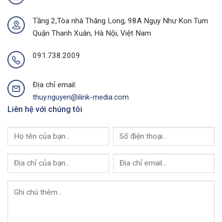
Thành
Của
Phố
I-
Buôn
Tầng 2,Tòa nhà Thăng Long, 98A Ngụy Như Kon Tum
Link
Ma
Quận Thanh Xuân, Hà Nội, Việt Nam
Media
Thuột
Của
I-
091.738.2009
Link
Media
Địa chỉ email:
thuy.nguyen@ilink-media.com
Liên hệ với chúng tôi