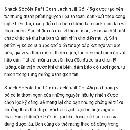
Snack Sôcôla Puff Corn Jack’nJill Gói 45g
được tạo nên
từ những thành phần nguyên liệu an toàn, sản xuất theo công
nghệ hiện đại, mang đến cho bạn những lát snack giòn tan và
thơm ngon. Sản phẩm có mùi vị thơm ngon, vỏ ngoài bắt mắt
chắc chắc sẽ thu hút bạn từ ánh nhìn cho đến mùi vị. Sản
phẩm vị sô cô la được chế biến từ bột bắp kết hợp với bột
sữa, gia vị và thảo mộc… thơm ngon, tạo nên một món ăn vặt
hấp dẫn. Tất cả những nguyên liệu đều được lựa chọn lỹ
lưỡng, cẩn thận trước khi chế biến, đảm bảo độ tươi ngon, tự
nhiên trong từng miếng bánh giòn tan.
Snack Sôcôla Puff Corn Jack’nJill Gói 45g
có hương vị
sô cô la thơm ngon của những nguyên liệu tự nhiên được
chọn lọc kỹ càng, sẽ mang lại cho bạn những phút giải trí và
thưởng thức thật tuyệt vời bên cạnh bạn bè hoặc người
thân.
Sản phẩmđược đóng gói tiện dụng, dễ bảo quản và
dùng được lâu. Bạn cũng có thể mang theo dễ dàng trong