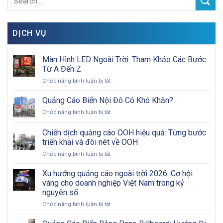
DỊCH VỤ
Màn Hình LED Ngoài Trời: Tham Khảo Các Bước
Từ A Đến Z
ở
Chức năng bình luận bị tắt
Màn
Hình
Quảng Cáo Biển Nội Đô Có Khó Khăn?
LED
ở
Chức năng bình luận bị tắt
Ngoài
Quảng
Trời:
Cáo
Chiến dịch quảng cáo OOH hiệu quả: Từng bước
Tham
Biển
Khảo
triển khai và đôi nét về OOH
Nội
Các
ở
Chức năng bình luận bị tắt
Đô
Bước
Chiến
Có
Từ
dịch
Khó
Xu hướng quảng cáo ngoài trời 2026: Cơ hội
A
quảng
Khăn?
vàng cho doanh nghiệp Việt Nam trong kỷ
Đến
cáo
Z
nguyên số
OOH
ở
Chức năng bình luận bị tắt
hiệu
Xu
quả:
hướng
Từng