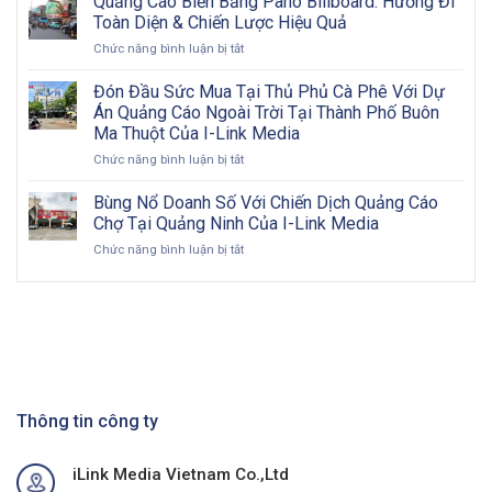
Quảng Cáo Biển Bảng Pano Billboard: Hướng Đi
quảng
bước
Toàn Diện & Chiến Lược Hiệu Quả
cáo
triển
ở
Chức năng bình luận bị tắt
ngoài
khai
Quảng
trời
và
Cáo
Đón Đầu Sức Mua Tại Thủ Phủ Cà Phê Với Dự
2026:
đôi
Biển
Cơ
nét
Án Quảng Cáo Ngoài Trời Tại Thành Phố Buôn
Bảng
hội
về
Ma Thuột Của I-Link Media
Pano
vàng
OOH
ở
Chức năng bình luận bị tắt
Billboard:
cho
Đón
Hướng
doanh
Đầu
Đi
Bùng Nổ Doanh Số Với Chiến Dịch Quảng Cáo
nghiệp
Sức
Toàn
Việt
Chợ Tại Quảng Ninh Của I-Link Media
Mua
Diện
Nam
ở
Chức năng bình luận bị tắt
Tại
&
trong
Bùng
Thủ
Chiến
kỷ
Nổ
Phủ
Lược
nguyên
Doanh
Cà
Hiệu
số
Số
Phê
Quả
Với
Với
Chiến
Dự
Dịch
Án
Quảng
Quảng
Cáo
Thông tin công ty
Cáo
Chợ
Ngoài
Tại
Trời
iLink Media Vietnam Co.,Ltd
Quảng
Tại
Ninh