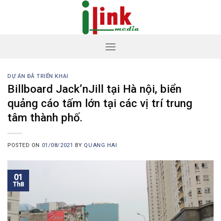
Skip
to
content
DỰ ÁN ĐÃ TRIỂN KHAI
Billboard Jack’nJill tại Hà nội, biển
quảng cáo tấm lớn tại các vị trí trung
tâm thành phố.
POSTED ON
01/08/2021
BY
QUANG HAI
01
Th8