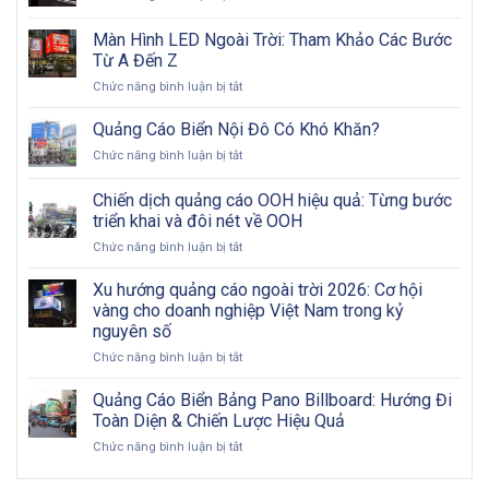
Quảng
trong
cáo
Màn Hình LED Ngoài Trời: Tham Khảo Các Bước
thang
màn
máy
Từ A Đến Z
hình
tại
ở
Chức năng bình luận bị tắt
LED
Việt
Màn
thang
Nam
Hình
máy
Quảng Cáo Biển Nội Đô Có Khó Khăn?
LED
ở
Chức năng bình luận bị tắt
Ngoài
Quảng
Trời:
Cáo
Chiến dịch quảng cáo OOH hiệu quả: Từng bước
Tham
Biển
Khảo
triển khai và đôi nét về OOH
Nội
Các
ở
Chức năng bình luận bị tắt
Đô
Bước
Chiến
Có
Từ
dịch
Khó
Xu hướng quảng cáo ngoài trời 2026: Cơ hội
A
quảng
Khăn?
vàng cho doanh nghiệp Việt Nam trong kỷ
Đến
cáo
Z
nguyên số
OOH
ở
Chức năng bình luận bị tắt
hiệu
Xu
quả:
hướng
Từng
Quảng Cáo Biển Bảng Pano Billboard: Hướng Đi
quảng
bước
Toàn Diện & Chiến Lược Hiệu Quả
cáo
triển
ở
Chức năng bình luận bị tắt
ngoài
khai
Quảng
trời
và
Cáo
2026:
đôi