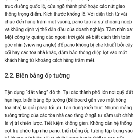
trục đường quốc lộ, cửa ngõ thành phố hoặc các nút giao
thông trọng điểm. Kích thước khổng lồ: Với diện tích từ vài
chục đến hàng trăm mét vuông, pano tạo ra sự choáng ngợp
và khẳng định vị thế dẫn đầu của doanh nghiệp. Tầm nhìn xa:
Một công ty quảng cáo ngoài trời giỏi sẽ biết cách tính toán
góc nhìn (viewing angle) để pano không bị che khuất bởi cây
cối hay các tòa nhà khác, đảm bảo thông điệp lọt vào mắt
khách hàng từ khoảng cách hàng trăm mét.
2.2. Biển bảng ốp tường
Tận dụng “đất vàng” đô thị Tại các thành phố lớn nơi quỹ đất
hạn hẹp, biển bảng ốp tường (Billboard gắn vào mặt hông
tòa nhà) là giải pháp tối ưu. Tận dụng kiến trúc: Những mảng
tường trống của các tòa nhà cao tầng ở ngã tư sầm uất chính
là vị trí chiến lược. Tiết kiệm không gian: Không cần hệ thống
cột trụ phức tạp như pano, biển bảng ốp tường tập trung vào