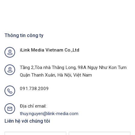
Biển
Cơ
nét
Bảng
hội
về
Pano
vàng
OOH
Billboard:
cho
Hướng
doanh
Đi
nghiệp
Toàn
Thông tin công ty
Việt
Diện
Nam
&
trong
iLink Media Vietnam Co.,Ltd
Chiến
kỷ
Lược
nguyên
Hiệu
số
Quả
Tầng 2,Tòa nhà Thăng Long, 98A Ngụy Như Kon Tum
Quận Thanh Xuân, Hà Nội, Việt Nam
091.738.2009
Địa chỉ email:
thuy.nguyen@ilink-media.com
Liên hệ với chúng tôi