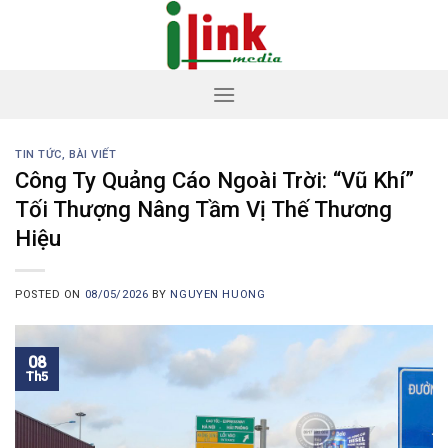
Skip
to
content
TIN TỨC, BÀI VIẾT
Công Ty Quảng Cáo Ngoài Trời: “Vũ Khí”
Tối Thượng Nâng Tầm Vị Thế Thương
Hiệu
POSTED ON
08/05/2026
BY
NGUYEN HUONG
08
Th5