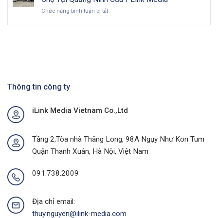
Mua
Diện
Nam
ở
Chức năng bình luận bị tắt
Tại
&
trong
Bùng
Thủ
Chiến
kỷ
Nổ
Phủ
Lược
nguyên
Doanh
Cà
Hiệu
số
Số
Phê
Quả
Với
Với
Chiến
Dự
Dịch
Án
Quảng
Quảng
Cáo
Thông tin công ty
Cáo
Chợ
Ngoài
Tại
Trời
iLink Media Vietnam Co.,Ltd
Quảng
Tại
Ninh
Thành
Của
Phố
I-
Buôn
Tầng 2,Tòa nhà Thăng Long, 98A Ngụy Như Kon Tum
Link
Ma
Quận Thanh Xuân, Hà Nội, Việt Nam
Media
Thuột
Của
I-
091.738.2009
Link
Media
Địa chỉ email:
thuy.nguyen@ilink-media.com