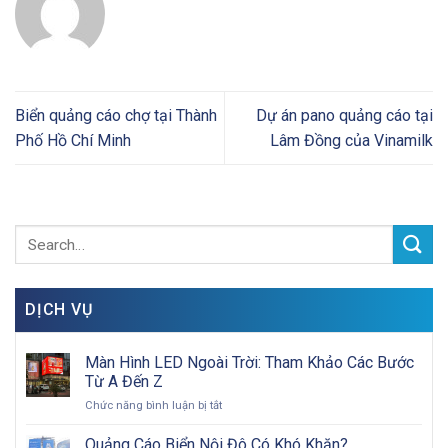
Biển quảng cáo chợ tại Thành
Dự án pano quảng cáo tại
Phố Hồ Chí Minh
Lâm Đồng của Vinamilk
DỊCH VỤ
Màn Hình LED Ngoài Trời: Tham Khảo Các Bước
Từ A Đến Z
ở
Chức năng bình luận bị tắt
Màn
Hình
Quảng Cáo Biển Nội Đô Có Khó Khăn?