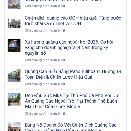
LED
ở
Chức năng bình luận bị tắt
Ngoài
Quảng
Trời:
Cáo
Chiến dịch quảng cáo OOH hiệu quả: Từng bước
Tham
Biển
Khảo
triển khai và đôi nét về OOH
Nội
Các
ở
Chức năng bình luận bị tắt
Đô
Bước
Chiến
Có
Từ
dịch
Khó
Xu hướng quảng cáo ngoài trời 2026: Cơ hội
A
quảng
Khăn?
vàng cho doanh nghiệp Việt Nam trong kỷ
Đến
cáo
Z
nguyên số
OOH
ở
Chức năng bình luận bị tắt
hiệu
Xu
quả:
hướng
Từng
Quảng Cáo Biển Bảng Pano Billboard: Hướng Đi
quảng
bước
Toàn Diện & Chiến Lược Hiệu Quả
cáo
triển
ở
Chức năng bình luận bị tắt
ngoài
khai
Quảng
trời
và
Cáo
Đón Đầu Sức Mua Tại Thủ Phủ Cà Phê Với Dự
2026:
đôi
Biển
Cơ
nét
Án Quảng Cáo Ngoài Trời Tại Thành Phố Buôn
Bảng
hội
về
Ma Thuột Của I-Link Media
Pano
vàng
OOH
ở
Chức năng bình luận bị tắt
Billboard:
cho
Đón
Hướng
doanh
Đầu
Đi
Bùng Nổ Doanh Số Với Chiến Dịch Quảng Cáo
nghiệp
Sức
Toàn
Việt
Chợ Tại Quảng Ninh Của I-Link Media