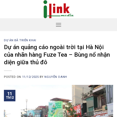
Skip
to
content
DỰ ÁN ĐÃ TRIỂN KHAI
Dự án quảng cáo ngoài trời tại Hà Nội
của nhãn hàng Fuze Tea – Bùng nổ nhận
diện giữa thủ đô
POSTED ON
11/12/2025
BY
NGUYỄN OANH
11
Th12