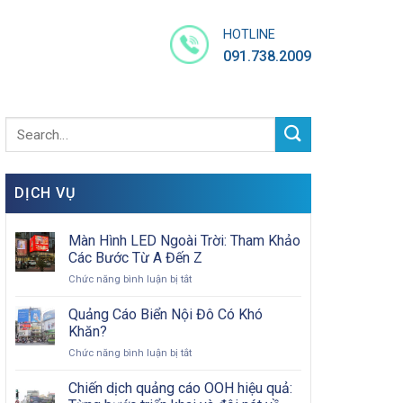
HOTLINE
091.738.2009
DỊCH VỤ
Màn Hình LED Ngoài Trời: Tham Khảo
Các Bước Từ A Đến Z
ở
Chức năng bình luận bị tắt
Màn
Hình
Quảng Cáo Biển Nội Đô Có Khó
LED
Khăn?
Ngoài
ở
Chức năng bình luận bị tắt
Trời:
Quảng
Tham
Cáo
Chiến dịch quảng cáo OOH hiệu quả:
Khảo
Biển
Các