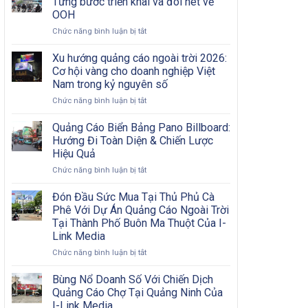
Từng bước triển khai và đôi nét về
Nội
Bước
OOH
Đô
Từ
ở
Chức năng bình luận bị tắt
Có
A
Chiến
Khó
Đến
dịch
Khăn?
Xu hướng quảng cáo ngoài trời 2026:
Z
quảng
Cơ hội vàng cho doanh nghiệp Việt
cáo
Nam trong kỷ nguyên số
OOH
ở
Chức năng bình luận bị tắt
hiệu
Xu
quả:
hướng
Từng
Quảng Cáo Biển Bảng Pano Billboard:
quảng
bước
Hướng Đi Toàn Diện & Chiến Lược
cáo
triển
Hiệu Quả
ngoài
khai
ở
Chức năng bình luận bị tắt
trời
và
Quảng
2026:
đôi
Cáo
Cơ
nét
Đón Đầu Sức Mua Tại Thủ Phủ Cà
Biển
hội
về
Phê Với Dự Án Quảng Cáo Ngoài Trời
Bảng
vàng
OOH
Tại Thành Phố Buôn Ma Thuột Của I-
Pano
cho
Link Media
Billboard:
doanh
Hướng
nghiệp
ở
Chức năng bình luận bị tắt
Đi
Việt
Đón
Toàn
Nam
Đầu
Bùng Nổ Doanh Số Với Chiến Dịch
Diện
trong
Sức
Quảng Cáo Chợ Tại Quảng Ninh Của
&
kỷ
Mua
I-Link Media