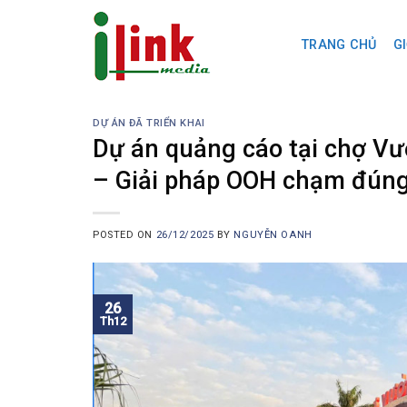
Skip
to
TRANG CHỦ
GI
content
DỰ ÁN ĐÃ TRIỂN KHAI
Dự án quảng cáo tại chợ V
– Giải pháp OOH chạm đúng
POSTED ON
26/12/2025
BY
NGUYỄN OANH
26
Th12