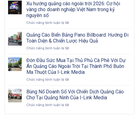
dịch
Khó
Xu hướng quảng cáo ngoài trời 2026: Cơ hội
A
quảng
Khăn?
vàng cho doanh nghiệp Việt Nam trong kỷ
Đến
cáo
Z
nguyên số
OOH
ở
Chức năng bình luận bị tắt
hiệu
Xu
quả:
hướng
Từng
Quảng Cáo Biển Bảng Pano Billboard: Hướng Đi
quảng
bước
Toàn Diện & Chiến Lược Hiệu Quả
cáo
triển
ở
Chức năng bình luận bị tắt
ngoài
khai
Quảng
trời
và
Cáo
Đón Đầu Sức Mua Tại Thủ Phủ Cà Phê Với Dự
2026:
đôi
Biển
Cơ
nét
Án Quảng Cáo Ngoài Trời Tại Thành Phố Buôn
Bảng
hội
về
Ma Thuột Của I-Link Media
Pano
vàng
OOH
ở
Chức năng bình luận bị tắt
Billboard:
cho
Đón
Hướng
doanh
Đầu
Đi
Bùng Nổ Doanh Số Với Chiến Dịch Quảng Cáo
nghiệp
Sức
Toàn
Việt
Chợ Tại Quảng Ninh Của I-Link Media
Mua
Diện
Nam
ở
Chức năng bình luận bị tắt
Tại
&
trong
Bùng
Thủ
Chiến
kỷ
Nổ
Phủ
Lược
nguyên
Doanh
Cà
Hiệu
số
Số
Phê
Quả
Với
Với
Chiến
Dự