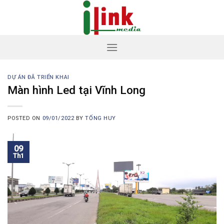
Skip
to
content
DỰ ÁN ĐÃ TRIỂN KHAI
Màn hình Led tại Vĩnh Long
POSTED ON
09/01/2022
BY
TỐNG HUY
09
Th1