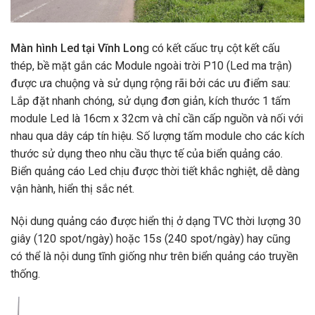
Màn hình Led tại Vĩnh Lon
g có kết cấuc trụ cột kết cấu
thép, bề mặt gắn các Module ngoài trời P10 (Led ma trận)
được ưa chuộng và sử dụng rộng rãi bởi các ưu điểm sau:
Lắp đặt nhanh chóng, sử dụng đơn giản, kích thước 1 tấm
module Led là 16cm x 32cm và chỉ cần cấp nguồn và nối với
nhau qua dây cáp tín hiệu. Số lượng tấm module cho các kích
thước sử dụng theo nhu cầu thực tế của biển quảng cáo.
Biển quảng cáo Led chịu được thời tiết khắc nghiệt, dễ dàng
vận hành, hiển thị sắc nét.
Nội dung quảng cáo được hiển thị ở dạng TVC thời lượng 30
giây (120 spot/ngày) hoặc 15s (240 spot/ngày) hay cũng
có thể là nội dung tĩnh giống như trên biển quảng cáo truyền
thống.