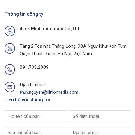
Dịch
Án
Quảng
Quảng
Cáo
Thông tin công ty
Cáo
Chợ
Ngoài
Tại
Trời
iLink Media Vietnam Co.,Ltd
Quảng
Tại
Ninh
Thành
Của
Phố
I-
Buôn
Tầng 2,Tòa nhà Thăng Long, 98A Ngụy Như Kon Tum
Link
Ma
Quận Thanh Xuân, Hà Nội, Việt Nam
Media
Thuột
Của
I-
091.738.2009
Link
Media
Địa chỉ email:
thuy.nguyen@ilink-media.com
Liên hệ với chúng tôi