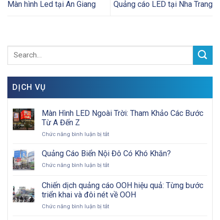
Màn hình Led tại An Giang
Quảng cáo LED tại Nha Trang
DỊCH VỤ
Màn Hình LED Ngoài Trời: Tham Khảo Các Bước
Từ A Đến Z
ở
Chức năng bình luận bị tắt
Màn
Hình
Quảng Cáo Biển Nội Đô Có Khó Khăn?
LED
ở
Chức năng bình luận bị tắt
Ngoài
Quảng
Trời:
Cáo
Chiến dịch quảng cáo OOH hiệu quả: Từng bước
Tham
Biển
Khảo
triển khai và đôi nét về OOH
Nội
Các
ở
Chức năng bình luận bị tắt
Đô
Bước
Chiến
Có
Từ