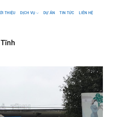
ỚI THIỆU
DỊCH VỤ
DỰ ÁN
TIN TỨC
LIÊN HỆ
 Tĩnh