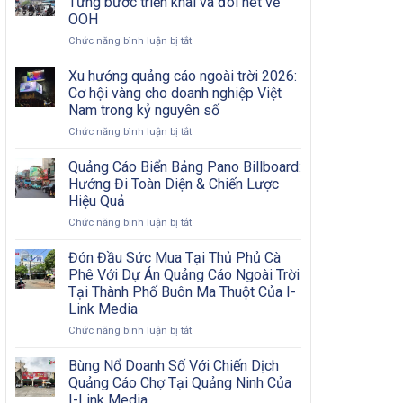
Từng bước triển khai và đôi nét về
Nội
Bước
OOH
Đô
Từ
ở
Chức năng bình luận bị tắt
Có
A
Chiến
Khó
Đến
dịch
Khăn?
Xu hướng quảng cáo ngoài trời 2026:
Z
quảng
Cơ hội vàng cho doanh nghiệp Việt
cáo
Nam trong kỷ nguyên số
OOH
ở
Chức năng bình luận bị tắt
hiệu
Xu
quả:
hướng
Từng
Quảng Cáo Biển Bảng Pano Billboard:
quảng
bước
Hướng Đi Toàn Diện & Chiến Lược
cáo
triển
Hiệu Quả
ngoài
khai
ở
Chức năng bình luận bị tắt
trời
và
Quảng
2026:
đôi
Cáo
Cơ
nét
Đón Đầu Sức Mua Tại Thủ Phủ Cà
Biển
hội
về
Phê Với Dự Án Quảng Cáo Ngoài Trời
Bảng
vàng
OOH
Tại Thành Phố Buôn Ma Thuột Của I-
Pano
cho
Link Media
Billboard:
doanh
Hướng
nghiệp
ở
Chức năng bình luận bị tắt
Đi
Việt
Đón
Toàn
Nam
Đầu
Bùng Nổ Doanh Số Với Chiến Dịch
Diện
trong
Sức
Quảng Cáo Chợ Tại Quảng Ninh Của
&
kỷ
Mua
I-Link Media