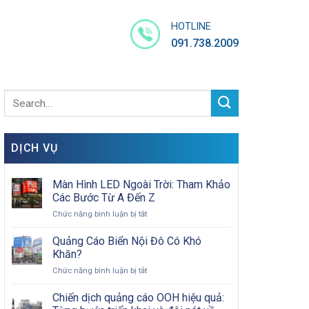
HOTLINE
091.738.2009
DỊCH VỤ
Màn Hình LED Ngoài Trời: Tham Khảo
Các Bước Từ A Đến Z
ở
Chức năng bình luận bị tắt
Màn
Hình
Quảng Cáo Biển Nội Đô Có Khó
LED
Khăn?
Ngoài
ở
Chức năng bình luận bị tắt
Trời:
Quảng
Tham
Cáo
Chiến dịch quảng cáo OOH hiệu quả:
Khảo
Biển
Các