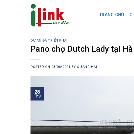
Skip
to
TRANG CHỦ
GI
content
DỰ ÁN ĐÃ TRIỂN KHAI
Pano chợ Dutch Lady tại Hà
POSTED ON
28/08/2021
BY
QUANG HAI
28
Th8