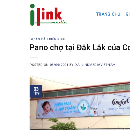
Skip
to
TRANG CHỦ
GI
content
DỰ ÁN ĐÃ TRIỂN KHAI
Pano chợ tại Đắk Lắk của C
POSTED ON
03/09/2021
BY
DA ILINKMEDIAVIETNAM
03
Th9