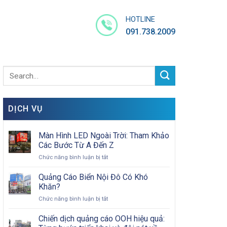
HOTLINE
091.738.2009
DỊCH VỤ
Màn Hình LED Ngoài Trời: Tham Khảo
Các Bước Từ A Đến Z
ở
Chức năng bình luận bị tắt
Màn
Hình
Quảng Cáo Biển Nội Đô Có Khó
LED
Khăn?
Ngoài
ở
Chức năng bình luận bị tắt
Trời:
Quảng
Tham
Cáo
Chiến dịch quảng cáo OOH hiệu quả:
Khảo
Biển
Các