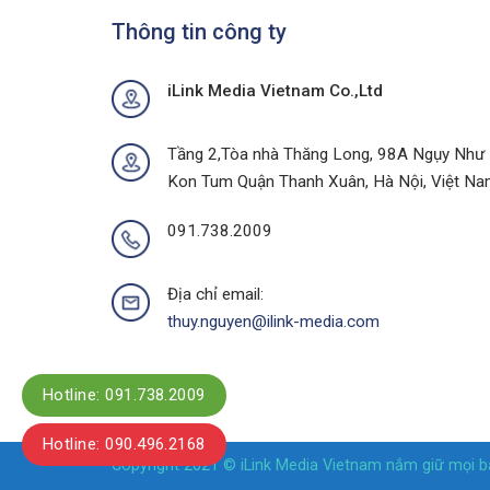
Thông tin công ty
iLink Media Vietnam Co.,Ltd
Tầng 2,Tòa nhà Thăng Long, 98A Ngụy Như
Kon Tum Quận Thanh Xuân, Hà Nội, Việt N
091.738.2009
Địa chỉ email:
thuy.nguyen@ilink-media.com
Hotline: 091.738.2009
Hotline: 090.496.2168
Copyright 2021 © iLink Media Vietnam nắm giữ mọi bả