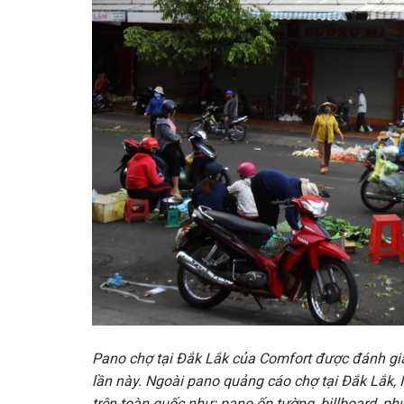
Pano chợ tại Đắk Lắk của Comfort được đánh giá
lần này. Ngoài pano quảng cáo chợ tại Đắk Lắk,
trên toàn quốc như: pano ốp tường, billboard, phư