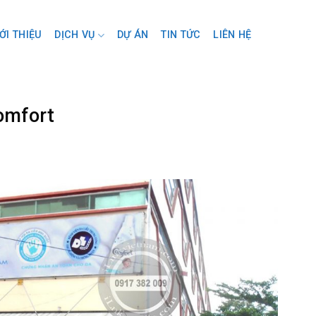
ỚI THIỆU
DỊCH VỤ
DỰ ÁN
TIN TỨC
LIÊN HỆ
omfort