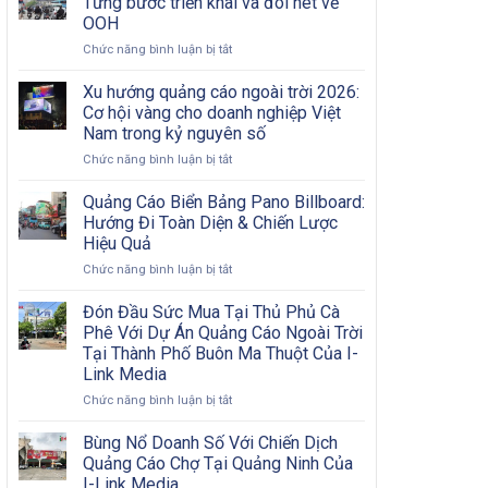
Từng bước triển khai và đôi nét về
Nội
Bước
OOH
Đô
Từ
ở
Chức năng bình luận bị tắt
Có
A
Chiến
Khó
Đến
dịch
Khăn?
Xu hướng quảng cáo ngoài trời 2026:
Z
quảng
Cơ hội vàng cho doanh nghiệp Việt
cáo
Nam trong kỷ nguyên số
OOH
ở
Chức năng bình luận bị tắt
hiệu
Xu
quả:
hướng
Từng
Quảng Cáo Biển Bảng Pano Billboard:
quảng
bước
Hướng Đi Toàn Diện & Chiến Lược
cáo
triển
Hiệu Quả
ngoài
khai
ở
Chức năng bình luận bị tắt
trời
và
Quảng
2026:
đôi
Cáo
Cơ
nét
Đón Đầu Sức Mua Tại Thủ Phủ Cà
Biển
hội
về
Phê Với Dự Án Quảng Cáo Ngoài Trời
Bảng
vàng
OOH
Tại Thành Phố Buôn Ma Thuột Của I-
Pano
cho
Link Media
Billboard:
doanh
Hướng
nghiệp
ở
Chức năng bình luận bị tắt
Đi
Việt
Đón
Toàn
Nam
Đầu
Bùng Nổ Doanh Số Với Chiến Dịch
Diện
trong
Sức
Quảng Cáo Chợ Tại Quảng Ninh Của
&
kỷ
Mua
I-Link Media