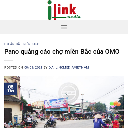
Skip
to
content
DỰ ÁN ĐÃ TRIỂN KHAI
Pano quảng cáo chợ miền Bắc của OMO
POSTED ON
08/09/2021
BY
DA ILINKMEDIAVIETNAM
08
Th9