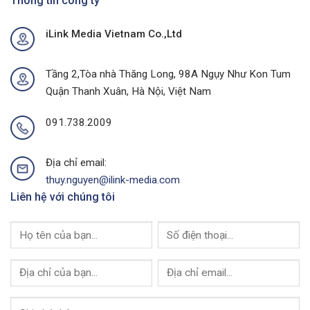
Thông tin công ty
Chợ
Ngoài
Tại
Trời
iLink Media Vietnam Co.,Ltd
Quảng
Tại
Ninh
Thành
Của
Phố
I-
Buôn
Tầng 2,Tòa nhà Thăng Long, 98A Ngụy Như Kon Tum
Link
Ma
Quận Thanh Xuân, Hà Nội, Việt Nam
Media
Thuột
Của
I-
091.738.2009
Link
Media
Địa chỉ email:
thuy.nguyen@ilink-media.com
Liên hệ với chúng tôi