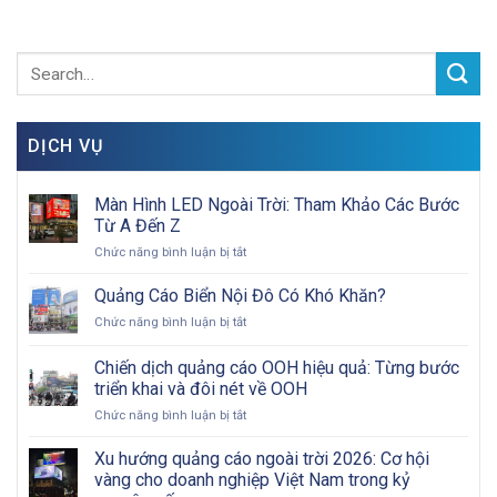
DỊCH VỤ
Màn Hình LED Ngoài Trời: Tham Khảo Các Bước
Từ A Đến Z
ở
Chức năng bình luận bị tắt
Màn
Hình
Quảng Cáo Biển Nội Đô Có Khó Khăn?
LED
ở
Chức năng bình luận bị tắt
Ngoài
Quảng
Trời:
Cáo
Chiến dịch quảng cáo OOH hiệu quả: Từng bước
Tham
Biển
Khảo
triển khai và đôi nét về OOH
Nội
Các
ở
Chức năng bình luận bị tắt
Đô
Bước
Chiến
Có
Từ
dịch
Khó
Xu hướng quảng cáo ngoài trời 2026: Cơ hội
A
quảng
Khăn?
vàng cho doanh nghiệp Việt Nam trong kỷ
Đến
cáo
Z