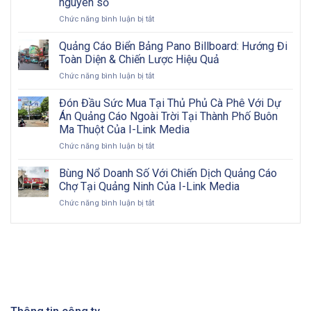
nguyên số
OOH
ở
Chức năng bình luận bị tắt
hiệu
Xu
quả:
hướng
Từng
Quảng Cáo Biển Bảng Pano Billboard: Hướng Đi
quảng
bước
Toàn Diện & Chiến Lược Hiệu Quả
cáo
triển
ở
Chức năng bình luận bị tắt
ngoài
khai
Quảng
trời
và
Cáo
Đón Đầu Sức Mua Tại Thủ Phủ Cà Phê Với Dự
2026:
đôi
Biển
Cơ
nét
Án Quảng Cáo Ngoài Trời Tại Thành Phố Buôn
Bảng
hội
về
Ma Thuột Của I-Link Media
Pano
vàng
OOH
ở
Chức năng bình luận bị tắt
Billboard:
cho
Đón
Hướng
doanh
Đầu
Đi
Bùng Nổ Doanh Số Với Chiến Dịch Quảng Cáo
nghiệp
Sức
Toàn
Việt
Chợ Tại Quảng Ninh Của I-Link Media
Mua
Diện
Nam
ở
Chức năng bình luận bị tắt
Tại
&
trong
Bùng
Thủ
Chiến
kỷ
Nổ
Phủ
Lược
nguyên
Doanh
Cà
Hiệu
số
Số
Phê
Quả
Với
Với
Chiến
Dự
Dịch
Án
Quảng
Quảng
Cáo
Cáo