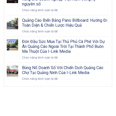
cáo
Z
nguyên số
OOH
ở
Chức năng bình luận bị tắt
hiệu
Xu
quả:
hướng
Từng
Quảng Cáo Biển Bảng Pano Billboard: Hướng Đi
quảng
bước
Toàn Diện & Chiến Lược Hiệu Quả
cáo
triển
ở
Chức năng bình luận bị tắt
ngoài
khai
Quảng
trời
và
Cáo
Đón Đầu Sức Mua Tại Thủ Phủ Cà Phê Với Dự
2026:
đôi
Biển
Cơ
nét
Án Quảng Cáo Ngoài Trời Tại Thành Phố Buôn
Bảng
hội
về
Ma Thuột Của I-Link Media
Pano
vàng
OOH
ở
Chức năng bình luận bị tắt
Billboard:
cho
Đón
Hướng
doanh
Đầu
Đi
Bùng Nổ Doanh Số Với Chiến Dịch Quảng Cáo
nghiệp
Sức
Toàn
Việt
Chợ Tại Quảng Ninh Của I-Link Media
Mua
Diện
Nam
ở
Chức năng bình luận bị tắt
Tại
&
trong
Bùng
Thủ
Chiến
kỷ
Nổ
Phủ
Lược
nguyên
Doanh
Cà
Hiệu
số
Số
Phê
Quả
Với
Với
Chiến
Dự
Dịch
Án
Quảng
Quảng