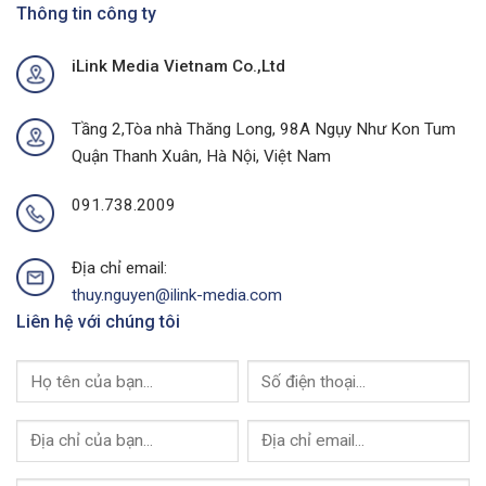
Cáo
Thông tin công ty
Cáo
Chợ
Ngoài
Tại
Trời
iLink Media Vietnam Co.,Ltd
Quảng
Tại
Ninh
Thành
Của
Phố
I-
Buôn
Tầng 2,Tòa nhà Thăng Long, 98A Ngụy Như Kon Tum
Link
Ma
Quận Thanh Xuân, Hà Nội, Việt Nam
Media
Thuột
Của
I-
091.738.2009
Link
Media
Địa chỉ email:
thuy.nguyen@ilink-media.com
Liên hệ với chúng tôi