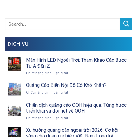
DỊCH VỤ
Màn Hình LED Ngoài Trời: Tham Khảo Các Bước
Từ A Đến Z
ở
Chức năng bình luận bị tắt
Màn
Hình
Quảng Cáo Biển Nội Đô Có Khó Khăn?
LED
ở
Chức năng bình luận bị tắt
Ngoài
Quảng
Trời:
Cáo
Chiến dịch quảng cáo OOH hiệu quả: Từng bước
Tham
Biển
Khảo
triển khai và đôi nét về OOH
Nội
Các
ở
Chức năng bình luận bị tắt
Đô
Bước
Chiến
Có
Từ
dịch
Khó
Xu hướng quảng cáo ngoài trời 2026: Cơ hội
A
quảng
Khăn?
vàng cho doanh nghiệp Việt Nam trong kỷ
Đến