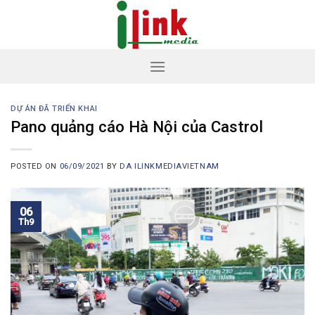
Skip
to
content
DỰ ÁN ĐÃ TRIỂN KHAI
Pano quảng cáo Hà Nội của Castrol
POSTED ON
06/09/2021
BY
DA ILINKMEDIAVIETNAM
06
Th9