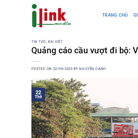
Skip
to
TRANG CHỦ
GI
content
TIN TỨC, BÀI VIẾT
Quảng cáo cầu vượt đi bộ: Vị
POSTED ON
22/09/2025
BY
NGUYỄN OANH
22
Th9