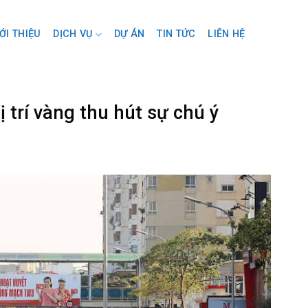
ỚI THIỆU
DỊCH VỤ
DỰ ÁN
TIN TỨC
LIÊN HỆ
 trí vàng thu hút sự chú ý