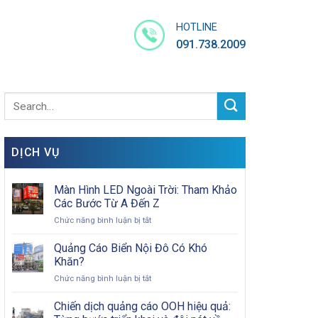
HOTLINE
091.738.2009
DỊCH VỤ
Màn Hình LED Ngoài Trời: Tham Khảo
Các Bước Từ A Đến Z
ở
Chức năng bình luận bị tắt
Màn
Hình
Quảng Cáo Biển Nội Đô Có Khó
LED
Khăn?
Ngoài
ở
Chức năng bình luận bị tắt
Trời:
Quảng
Tham
Cáo
Chiến dịch quảng cáo OOH hiệu quả:
Khảo
Biển
Các