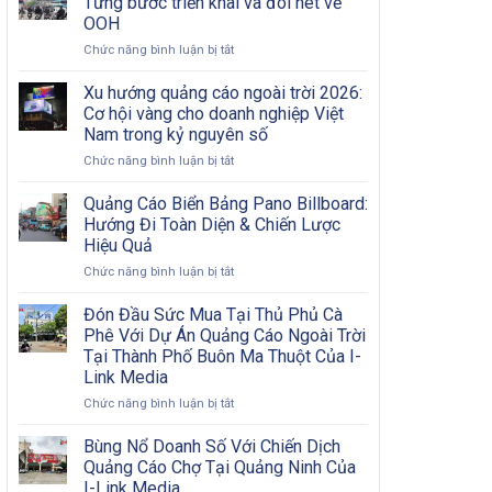
Từng bước triển khai và đôi nét về
Nội
Bước
OOH
Đô
Từ
ở
Chức năng bình luận bị tắt
Có
A
Chiến
Khó
Đến
dịch
Khăn?
Xu hướng quảng cáo ngoài trời 2026:
Z
quảng
Cơ hội vàng cho doanh nghiệp Việt
cáo
Nam trong kỷ nguyên số
OOH
ở
Chức năng bình luận bị tắt
hiệu
Xu
quả:
hướng
Từng
Quảng Cáo Biển Bảng Pano Billboard:
quảng
bước
Hướng Đi Toàn Diện & Chiến Lược
cáo
triển
Hiệu Quả
ngoài
khai
ở
Chức năng bình luận bị tắt
trời
và
Quảng
2026:
đôi
Cáo
Cơ
nét
Đón Đầu Sức Mua Tại Thủ Phủ Cà
Biển
hội
về
Phê Với Dự Án Quảng Cáo Ngoài Trời
Bảng
vàng
OOH
Tại Thành Phố Buôn Ma Thuột Của I-
Pano
cho
Link Media
Billboard:
doanh
Hướng
nghiệp
ở
Chức năng bình luận bị tắt
Đi
Việt
Đón
Toàn
Nam
Đầu
Bùng Nổ Doanh Số Với Chiến Dịch
Diện
trong
Sức
Quảng Cáo Chợ Tại Quảng Ninh Của
&
kỷ
Mua
I-Link Media