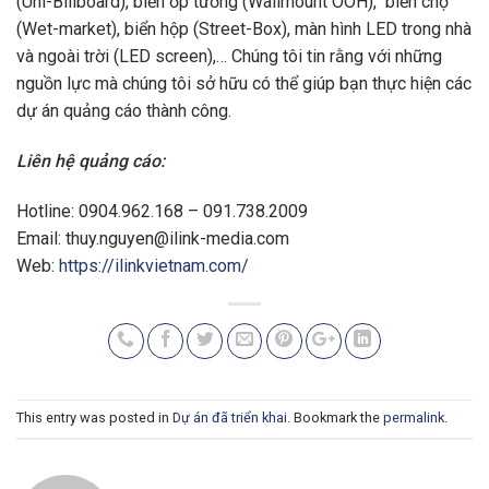
(Uni-Billboard), biển ốp tường (Wallmount OOH), biển chợ
(Wet-market), biển hộp (Street-Box), màn hình LED trong nhà
và ngoài trời (LED screen),… Chúng tôi tin rằng với những
nguồn lực mà chúng tôi sở hữu có thể giúp bạn thực hiện các
dự án quảng cáo thành công.
Liên hệ quảng cáo:
Hotline: 0904.962.168 – 091.738.2009
Email:
thuy.nguyen@ilink-media.com
Web:
https://ilinkvietnam.com/
This entry was posted in
Dự án đã triển khai
. Bookmark the
permalink
.