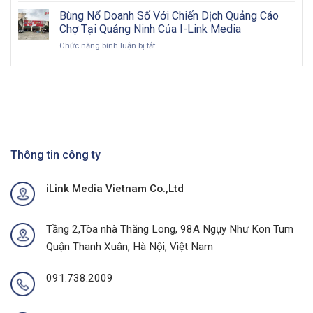
Hướng
doanh
Đầu
Đi
Bùng Nổ Doanh Số Với Chiến Dịch Quảng Cáo
nghiệp
Sức
Toàn
Việt
Chợ Tại Quảng Ninh Của I-Link Media
Mua
Diện
Nam
ở
Chức năng bình luận bị tắt
Tại
&
trong
Bùng
Thủ
Chiến
kỷ
Nổ
Phủ
Lược
nguyên
Doanh
Cà
Hiệu
số
Số
Phê
Quả
Với
Với
Chiến
Dự
Dịch
Án
Quảng
Quảng
Cáo
Thông tin công ty
Cáo
Chợ
Ngoài
Tại
Trời
iLink Media Vietnam Co.,Ltd
Quảng
Tại
Ninh
Thành
Của
Phố
I-
Buôn
Tầng 2,Tòa nhà Thăng Long, 98A Ngụy Như Kon Tum
Link
Ma
Quận Thanh Xuân, Hà Nội, Việt Nam
Media
Thuột
Của
I-
091.738.2009
Link
Media