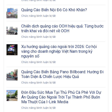
Chức năng bình luận bị tắt
Màn
Hình
Quảng Cáo Biển Nội Đô Có Khó Khăn?
LED
ở
Chức năng bình luận bị tắt
Ngoài
Quảng
Trời:
Cáo
Chiến dịch quảng cáo OOH hiệu quả: Từng bước
Tham
Biển
Khảo
triển khai và đôi nét về OOH
Nội
Các
ở
Chức năng bình luận bị tắt
Đô
Bước
Chiến
Có
Từ
dịch
Khó
Xu hướng quảng cáo ngoài trời 2026: Cơ hội
A
quảng
Khăn?
vàng cho doanh nghiệp Việt Nam trong kỷ
Đến
cáo
Z
nguyên số
OOH
ở
Chức năng bình luận bị tắt
hiệu
Xu
quả:
hướng
Từng
Quảng Cáo Biển Bảng Pano Billboard: Hướng Đi
quảng
bước
Toàn Diện & Chiến Lược Hiệu Quả
cáo
triển
ở
Chức năng bình luận bị tắt
ngoài
khai
Quảng
trời
và
Cáo
Đón Đầu Sức Mua Tại Thủ Phủ Cà Phê Với Dự
2026:
đôi
Biển
Cơ
nét
Án Quảng Cáo Ngoài Trời Tại Thành Phố Buôn
Bảng
hội
về
Ma Thuột Của I-Link Media
Pano
vàng
OOH
ở
Chức năng bình luận bị tắt
Billboard:
cho
Đón