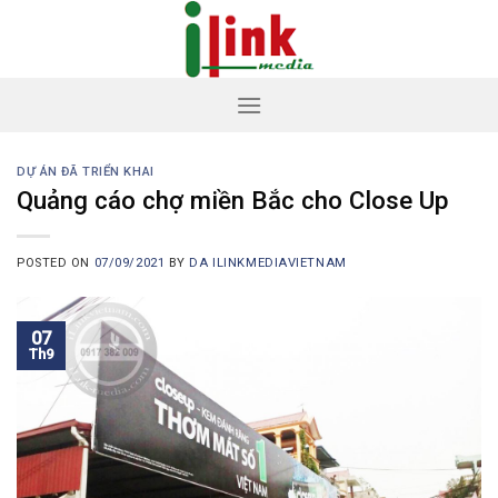
Skip
to
content
DỰ ÁN ĐÃ TRIỂN KHAI
Quảng cáo chợ miền Bắc cho Close Up
POSTED ON
07/09/2021
BY
DA ILINKMEDIAVIETNAM
07
Th9