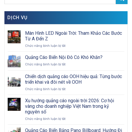
DỊCH VỤ
Màn Hình LED Ngoài Trời: Tham Khảo Các Bước
Từ A Đến Z
ở
Chức năng bình luận bị tắt
Màn
Hình
Quảng Cáo Biển Nội Đô Có Khó Khăn?
LED
ở
Chức năng bình luận bị tắt
Ngoài
Quảng
Trời:
Cáo
Chiến dịch quảng cáo OOH hiệu quả: Từng bước
Tham
Biển
Khảo
triển khai và đôi nét về OOH
Nội
Các
ở
Chức năng bình luận bị tắt
Đô
Bước
Chiến
Có
Từ
dịch
Khó
Xu hướng quảng cáo ngoài trời 2026: Cơ hội
A
quảng
Khăn?
vàng cho doanh nghiệp Việt Nam trong kỷ
Đến
cáo
Z
nguyên số
OOH
ở
Chức năng bình luận bị tắt
hiệu
Xu
quả:
hướng
Từng
Quảng Cáo Biển Bảng Pano Billboard: Hướng Đi