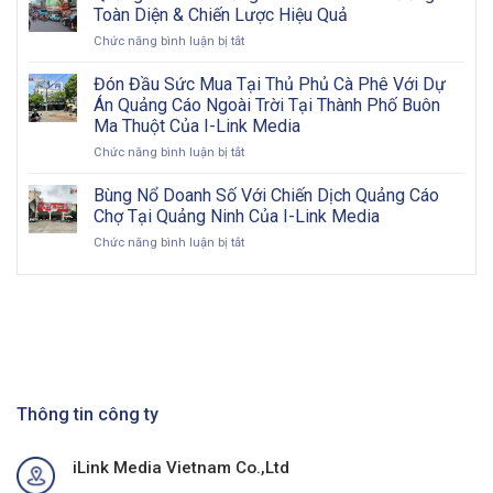
quảng
bước
Toàn Diện & Chiến Lược Hiệu Quả
cáo
triển
ở
Chức năng bình luận bị tắt
ngoài
khai
Quảng
trời
và
Cáo
Đón Đầu Sức Mua Tại Thủ Phủ Cà Phê Với Dự
2026:
đôi
Biển
Cơ
nét
Án Quảng Cáo Ngoài Trời Tại Thành Phố Buôn
Bảng
hội
về
Ma Thuột Của I-Link Media
Pano
vàng
OOH
ở
Chức năng bình luận bị tắt
Billboard:
cho
Đón
Hướng
doanh
Đầu
Đi
Bùng Nổ Doanh Số Với Chiến Dịch Quảng Cáo
nghiệp
Sức
Toàn
Việt
Chợ Tại Quảng Ninh Của I-Link Media
Mua
Diện
Nam
ở
Chức năng bình luận bị tắt
Tại
&
trong
Bùng
Thủ
Chiến
kỷ
Nổ
Phủ
Lược
nguyên
Doanh
Cà
Hiệu
số
Số
Phê
Quả
Với
Với
Chiến
Dự
Dịch
Án
Quảng
Quảng
Cáo
Thông tin công ty
Cáo
Chợ
Ngoài
Tại
Trời
iLink Media Vietnam Co.,Ltd
Quảng
Tại
Ninh
Thành