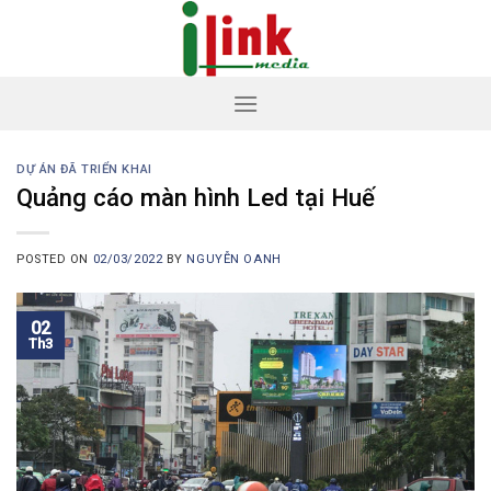
Skip
to
content
DỰ ÁN ĐÃ TRIỂN KHAI
Quảng cáo màn hình Led tại Huế
POSTED ON
02/03/2022
BY
NGUYỄN OANH
02
Th3