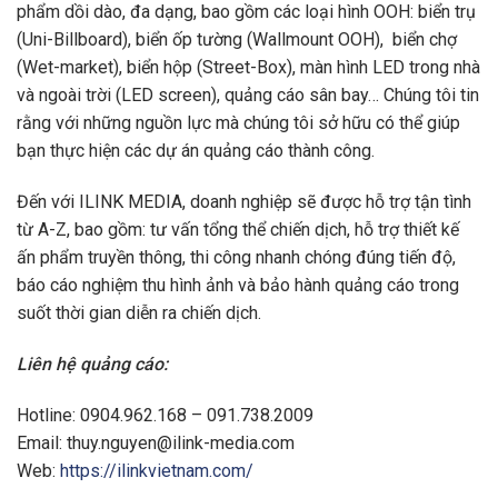
phẩm dồi dào, đa dạng, bao gồm các loại hình OOH: biển trụ
(Uni-Billboard), biển ốp tường (Wallmount OOH), biển chợ
(Wet-market), biển hộp (Street-Box), màn hình LED trong nhà
và ngoài trời (LED screen), quảng cáo sân bay… Chúng tôi tin
rằng với những nguồn lực mà chúng tôi sở hữu có thể giúp
bạn thực hiện các dự án quảng cáo thành công.
Đến với ILINK MEDIA, doanh nghiệp sẽ được hỗ trợ tận tình
từ A-Z, bao gồm: tư vấn tổng thể chiến dịch, hỗ trợ thiết kế
ấn phẩm truyền thông, thi công nhanh chóng đúng tiến độ,
báo cáo nghiệm thu hình ảnh và bảo hành quảng cáo trong
suốt thời gian diễn ra chiến dịch.
Liên hệ quảng cáo:
Hotline: 0904.962.168 – 091.738.2009
Email:
thuy.nguyen@ilink-media.com
Web:
https://ilinkvietnam.com/