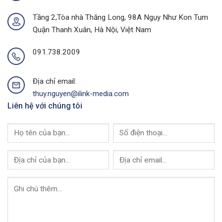
Của
Phố
I-
Buôn
Tầng 2,Tòa nhà Thăng Long, 98A Ngụy Như Kon Tum
Link
Ma
Quận Thanh Xuân, Hà Nội, Việt Nam
Media
Thuột
Của
I-
091.738.2009
Link
Media
Địa chỉ email:
thuy.nguyen@ilink-media.com
Liên hệ với chúng tôi