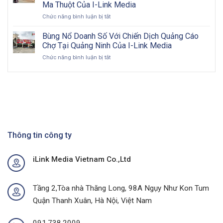
hội
về
Ma Thuột Của I-Link Media
Pano
vàng
OOH
ở
Chức năng bình luận bị tắt
Billboard:
cho
Đón
Hướng
doanh
Đầu
Đi
Bùng Nổ Doanh Số Với Chiến Dịch Quảng Cáo
nghiệp
Sức
Toàn
Việt
Chợ Tại Quảng Ninh Của I-Link Media
Mua
Diện
Nam
ở
Chức năng bình luận bị tắt
Tại
&
trong
Bùng
Thủ
Chiến
kỷ
Nổ
Phủ
Lược
nguyên
Doanh
Cà
Hiệu
số
Số
Phê
Quả
Với
Với
Chiến
Dự
Dịch
Án
Quảng
Quảng
Cáo
Thông tin công ty
Cáo
Chợ
Ngoài
Tại
Trời
iLink Media Vietnam Co.,Ltd
Quảng
Tại
Ninh
Thành
Của
Phố
I-
Buôn
Tầng 2,Tòa nhà Thăng Long, 98A Ngụy Như Kon Tum
Link
Ma
Quận Thanh Xuân, Hà Nội, Việt Nam
Media
Thuột
Của
I-
091.738.2009