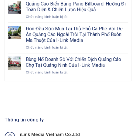
hướng
Từng
Quảng Cáo Biển Bảng Pano Billboard: Hướng Đi
quảng
bước
Toàn Diện & Chiến Lược Hiệu Quả
cáo
triển
ở
Chức năng bình luận bị tắt
ngoài
khai
Quảng
trời
và
Cáo
Đón Đầu Sức Mua Tại Thủ Phủ Cà Phê Với Dự
2026:
đôi
Biển
Cơ
nét
Án Quảng Cáo Ngoài Trời Tại Thành Phố Buôn
Bảng
hội
về
Ma Thuột Của I-Link Media
Pano
vàng
OOH
ở
Chức năng bình luận bị tắt
Billboard:
cho
Đón
Hướng
doanh
Đầu
Đi
Bùng Nổ Doanh Số Với Chiến Dịch Quảng Cáo
nghiệp
Sức
Toàn
Việt
Chợ Tại Quảng Ninh Của I-Link Media
Mua
Diện
Nam
ở
Chức năng bình luận bị tắt
Tại
&
trong
Bùng
Thủ
Chiến
kỷ
Nổ
Phủ
Lược
nguyên
Doanh
Cà
Hiệu
số
Số
Phê
Quả
Với
Với
Chiến
Dự
Dịch
Án
Quảng
Quảng
Cáo
Thông tin công ty
Cáo
Chợ
Ngoài
Tại
Trời
iLink Media Vietnam Co.,Ltd
Quảng
Tại