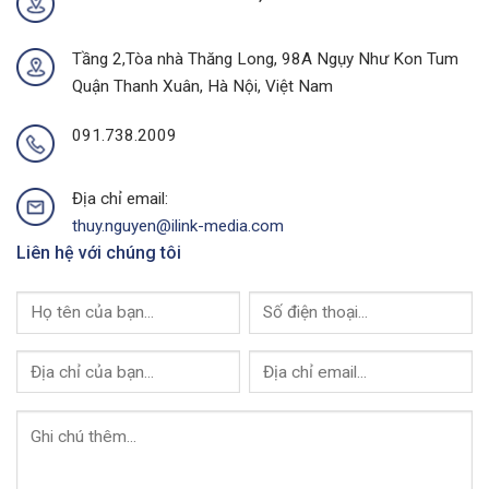
Ninh
Thành
Của
Phố
I-
Buôn
Tầng 2,Tòa nhà Thăng Long, 98A Ngụy Như Kon Tum
Link
Ma
Quận Thanh Xuân, Hà Nội, Việt Nam
Media
Thuột
Của
I-
091.738.2009
Link
Media
Địa chỉ email:
thuy.nguyen@ilink-media.com
Liên hệ với chúng tôi