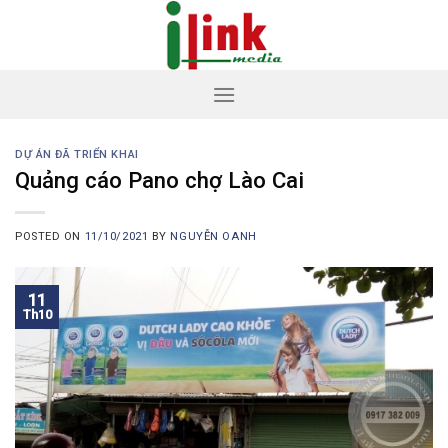
Skip
to
content
DỰ ÁN ĐÃ TRIỂN KHAI
Quảng cáo Pano chợ Lào Cai
POSTED ON
11/10/2021
BY
NGUYỄN OANH
11
Th10