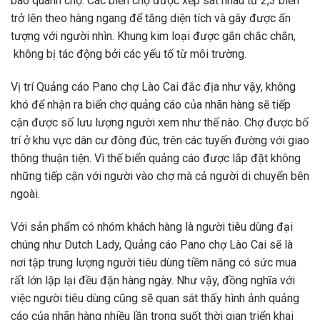
bao quanh chợ. Các biển chợ được xếp sát nhau từ 2,3 biển
trở lên theo hàng ngang để tăng diện tích và gây được ấn
tượng với người nhìn. Khung kim loại được gắn chắc chắn,
không bị tác động bởi các yếu tố từ môi trường.
Vị trí Quảng cáo Pano chợ Lào Cai đắc địa như vậy, không
khó để nhận ra biển chợ quảng cáo của nhãn hàng sẽ tiếp
cận được số lưu lượng người xem như thế nào. Chợ được bố
trí ở khu vực dân cư đông đúc, trên các tuyến đường với giao
thông thuận tiện. Vì thế biển quảng cáo được lắp đặt không
những tiếp cận với người vào chợ mà cả người di chuyển bên
ngoài.
Với sản phẩm có nhóm khách hàng là người tiêu dùng đại
chúng như Dutch Lady, Quảng cáo Pano chợ Lào Cai sẽ là
nơi tập trung lượng người tiêu dùng tiềm năng có sức mua
rất lớn lặp lại đều đặn hàng ngày. Như vậy, đồng nghĩa với
việc người tiêu dùng cũng sẽ quan sát thấy hình ảnh quảng
cáo của nhãn hàng nhiều lần trong suốt thời gian triển khai