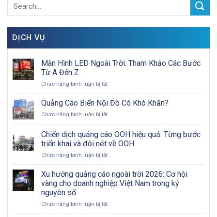
DỊCH VỤ
Màn Hình LED Ngoài Trời: Tham Khảo Các Bước
Từ A Đến Z
ở
Chức năng bình luận bị tắt
Màn
Hình
Quảng Cáo Biển Nội Đô Có Khó Khăn?
LED
ở
Chức năng bình luận bị tắt
Ngoài
Quảng
Trời:
Cáo
Chiến dịch quảng cáo OOH hiệu quả: Từng bước
Tham
Biển
Khảo
triển khai và đôi nét về OOH
Nội
Các
ở
Chức năng bình luận bị tắt
Đô
Bước
Chiến
Có
Từ
dịch
Khó
Xu hướng quảng cáo ngoài trời 2026: Cơ hội
A
quảng
Khăn?
vàng cho doanh nghiệp Việt Nam trong kỷ
Đến
cáo
Z
nguyên số
OOH
ở
Chức năng bình luận bị tắt
hiệu
Xu
quả: