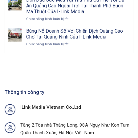
Biển
Cơ
nét
Án Quảng Cáo Ngoài Trời Tại Thành Phố Buôn
Bảng
hội
về
Ma Thuột Của I-Link Media
Pano
vàng
OOH
ở
Chức năng bình luận bị tắt
Billboard:
cho
Đón
Hướng
doanh
Đầu
Đi
Bùng Nổ Doanh Số Với Chiến Dịch Quảng Cáo
nghiệp
Sức
Toàn
Việt
Chợ Tại Quảng Ninh Của I-Link Media
Mua
Diện
Nam
ở
Chức năng bình luận bị tắt
Tại
&
trong
Bùng
Thủ
Chiến
kỷ
Nổ
Phủ
Lược
nguyên
Doanh
Cà
Hiệu
số
Số
Phê
Quả
Với
Với
Chiến
Dự
Dịch
Án
Quảng
Quảng
Cáo
Thông tin công ty
Cáo
Chợ
Ngoài
Tại
Trời
iLink Media Vietnam Co.,Ltd
Quảng
Tại
Ninh
Thành
Của
Phố
I-
Buôn
Tầng 2,Tòa nhà Thăng Long, 98A Ngụy Như Kon Tum
Link
Ma
Quận Thanh Xuân, Hà Nội, Việt Nam
Media
Thuột