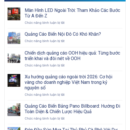
Màn Hình LED Ngoài Trời: Tham Khảo Các Bước
Từ A Đến Z
ở
Chức năng bình luận bị tắt
Màn
Hình
Quảng Cáo Biển Nội Đô Có Khó Khăn?
LED
ở
Chức năng bình luận bị tắt
Ngoài
Quảng
Trời:
Cáo
Chiến dịch quảng cáo OOH hiệu quả: Từng bước
Tham
Biển
Khảo
triển khai và đôi nét về OOH
Nội
Các
ở
Chức năng bình luận bị tắt
Đô
Bước
Chiến
Có
Từ
dịch
Khó
Xu hướng quảng cáo ngoài trời 2026: Cơ hội
A
quảng
Khăn?
vàng cho doanh nghiệp Việt Nam trong kỷ
Đến
cáo
Z
nguyên số
OOH
ở
Chức năng bình luận bị tắt
hiệu
Xu
quả:
hướng
Từng
Quảng Cáo Biển Bảng Pano Billboard: Hướng Đi
quảng
bước
Toàn Diện & Chiến Lược Hiệu Quả
cáo
triển
ở
Chức năng bình luận bị tắt
ngoài
khai
Quảng
trời
và
Cáo
Đón Đầu Sức Mua Tại Thủ Phủ Cà Phê Với Dự
2026:
đôi