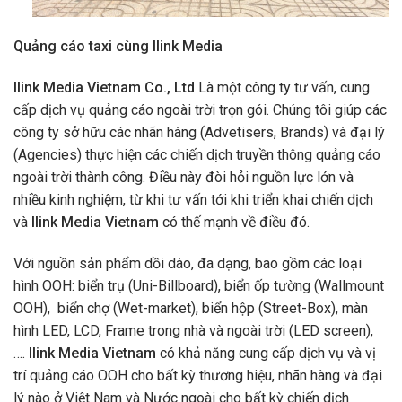
Quảng cáo taxi cùng Ilink Media
Ilink Media Vietnam Co., Ltd
Là một công ty tư vấn, cung
cấp dịch vụ quảng cáo ngoài trời trọn gói. Chúng tôi giúp các
công ty sở hữu các nhãn hàng (Advetisers, Brands) và đại lý
(Agencies) thực hiện các chiến dịch truyền thông quảng cáo
ngoài trời thành công. Điều này đòi hỏi nguồn lực lớn và
nhiều kinh nghiệm, từ khi tư vấn tới khi triển khai chiến dịch
và
Ilink Media Vietnam
có thế mạnh về điều đó.
Với nguồn sản phẩm dồi dào, đa dạng, bao gồm các loại
hình OOH: biển trụ (Uni-Billboard), biển ốp tường (Wallmount
OOH), biển chợ (Wet-market), biển hộp (Street-Box), màn
hình LED, LCD, Frame trong nhà và ngoài trời (LED screen),
….
Ilink Media Vietnam
có khả năng cung cấp dịch vụ và vị
trí quảng cáo OOH cho bất kỳ thương hiệu, nhãn hàng và đại
lý nào ở Việt Nam và Nước ngoài cho bất kỳ chiến dịch