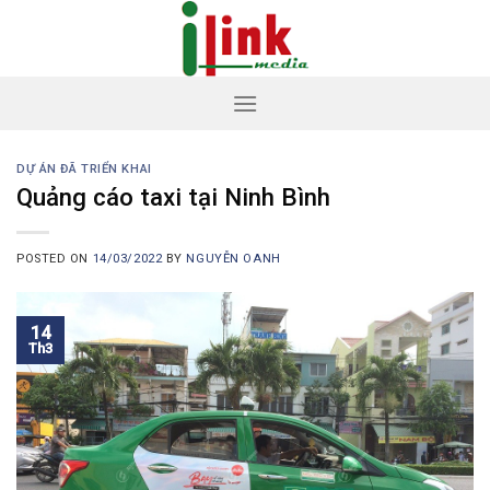
Skip
to
content
DỰ ÁN ĐÃ TRIỂN KHAI
Quảng cáo taxi tại Ninh Bình
POSTED ON
14/03/2022
BY
NGUYỄN OANH
14
Th3