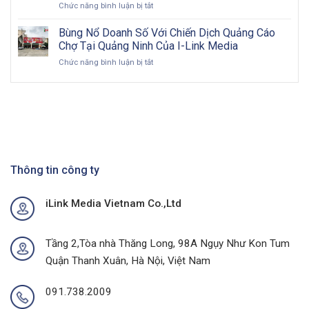
ở
Chức năng bình luận bị tắt
Billboard:
cho
Đón
Hướng
doanh
Đầu
Đi
Bùng Nổ Doanh Số Với Chiến Dịch Quảng Cáo
nghiệp
Sức
Toàn
Việt
Chợ Tại Quảng Ninh Của I-Link Media
Mua
Diện
Nam
ở
Chức năng bình luận bị tắt
Tại
&
trong
Bùng
Thủ
Chiến
kỷ
Nổ
Phủ
Lược
nguyên
Doanh
Cà
Hiệu
số
Số
Phê
Quả
Với
Với
Chiến
Dự
Dịch
Án
Quảng
Quảng
Cáo
Thông tin công ty
Cáo
Chợ
Ngoài
Tại
Trời
iLink Media Vietnam Co.,Ltd
Quảng
Tại
Ninh
Thành
Của
Phố
I-
Buôn
Tầng 2,Tòa nhà Thăng Long, 98A Ngụy Như Kon Tum
Link
Ma
Quận Thanh Xuân, Hà Nội, Việt Nam
Media
Thuột
Của
I-
091.738.2009
Link