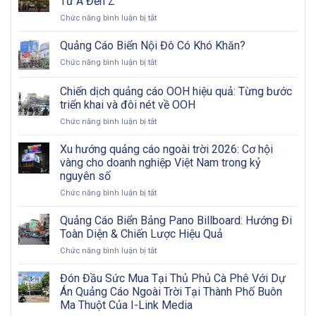
Từ A Đến Z
ở
Chức năng bình luận bị tắt
Màn
Hình
Quảng Cáo Biển Nội Đô Có Khó Khăn?
LED
ở
Chức năng bình luận bị tắt
Ngoài
Quảng
Trời:
Cáo
Chiến dịch quảng cáo OOH hiệu quả: Từng bước
Tham
Biển
Khảo
triển khai và đôi nét về OOH
Nội
Các
ở
Chức năng bình luận bị tắt
Đô
Bước
Chiến
Có
Từ
dịch
Khó
Xu hướng quảng cáo ngoài trời 2026: Cơ hội
A
quảng
Khăn?
vàng cho doanh nghiệp Việt Nam trong kỷ
Đến
cáo
Z
nguyên số
OOH
ở
Chức năng bình luận bị tắt
hiệu
Xu
quả:
hướng
Từng
Quảng Cáo Biển Bảng Pano Billboard: Hướng Đi
quảng
bước
Toàn Diện & Chiến Lược Hiệu Quả
cáo
triển
ở
Chức năng bình luận bị tắt
ngoài
khai
Quảng
trời
và
Cáo
Đón Đầu Sức Mua Tại Thủ Phủ Cà Phê Với Dự
2026:
đôi
Biển
Cơ
nét
Án Quảng Cáo Ngoài Trời Tại Thành Phố Buôn
Bảng
hội
về
Ma Thuột Của I-Link Media
Pano
vàng
OOH