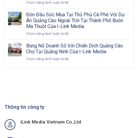
ở
Chức năng bình luận bị tắt
ngoài
khai
Quảng
trời
và
Cáo
Đón Đầu Sức Mua Tại Thủ Phủ Cà Phê Với Dự
2026:
đôi
Biển
Cơ
nét
Án Quảng Cáo Ngoài Trời Tại Thành Phố Buôn
Bảng
hội
về
Ma Thuột Của I-Link Media
Pano
vàng
OOH
ở
Chức năng bình luận bị tắt
Billboard:
cho
Đón
Hướng
doanh
Đầu
Đi
Bùng Nổ Doanh Số Với Chiến Dịch Quảng Cáo
nghiệp
Sức
Toàn
Việt
Chợ Tại Quảng Ninh Của I-Link Media
Mua
Diện
Nam
ở
Chức năng bình luận bị tắt
Tại
&
trong
Bùng
Thủ
Chiến
kỷ
Nổ
Phủ
Lược
nguyên
Doanh
Cà
Hiệu
số
Số
Phê
Quả
Với
Với
Chiến
Dự
Dịch
Án
Quảng
Quảng
Cáo
Thông tin công ty
Cáo
Chợ
Ngoài
Tại
Trời
iLink Media Vietnam Co.,Ltd
Quảng
Tại
Ninh
Thành
Của
Phố
I-