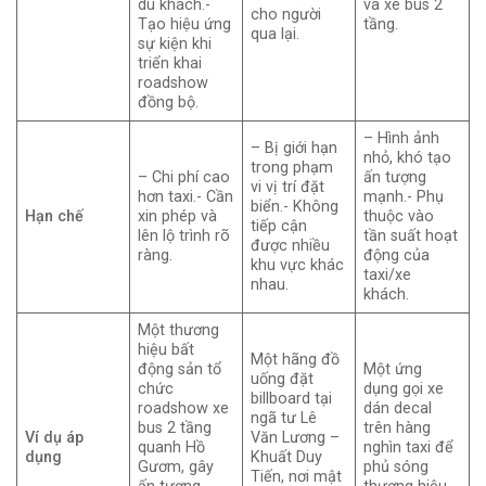
du khách.-
và xe bus 2
cho người
Tạo hiệu ứng
tầng.
qua lại.
sự kiện khi
triển khai
roadshow
đồng bộ.
– Hình ảnh
– Bị giới hạn
nhỏ, khó tạo
trong phạm
– Chi phí cao
ấn tượng
vi vị trí đặt
hơn taxi.- Cần
mạnh.- Phụ
biển.- Không
Hạn chế
xin phép và
thuộc vào
tiếp cận
lên lộ trình rõ
tần suất hoạt
được nhiều
ràng.
động của
khu vực khác
taxi/xe
nhau.
khách.
Một thương
hiệu bất
Một hãng đồ
động sản tổ
Một ứng
uống đặt
chức
dụng gọi xe
billboard tại
roadshow xe
dán decal
ngã tư Lê
bus 2 tầng
trên hàng
Ví dụ áp
Văn Lương –
quanh Hồ
nghìn taxi để
dụng
Khuất Duy
Gươm, gây
phủ sóng
Tiến, nơi mật