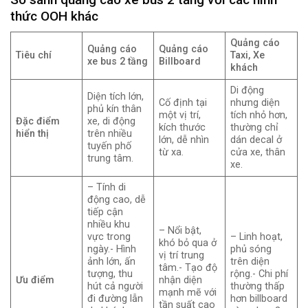
thức OOH khác
Quảng cáo
Quảng cáo
Quảng cáo
Tiêu chí
Taxi, Xe
xe bus 2 tầng
Billboard
khách
Di động
Diện tích lớn,
Cố định tại
nhưng diện
phủ kín thân
một vị trí,
tích nhỏ hơn,
Đặc điểm
xe, di động
kích thước
thường chỉ
hiển thị
trên nhiều
lớn, dễ nhìn
dán decal ở
tuyến phố
từ xa.
cửa xe, thân
trung tâm.
xe.
– Tính di
động cao, dễ
tiếp cận
nhiều khu
– Nổi bật,
vực trong
– Linh hoạt,
khó bỏ qua ở
ngày.- Hình
phủ sóng
vị trí trung
ảnh lớn, ấn
trên diện
tâm.- Tạo độ
tượng, thu
rộng.- Chi phí
Ưu điểm
nhận diện
hút cả người
thường thấp
mạnh mẽ với
đi đường lẫn
hơn billboard
tần suất cao