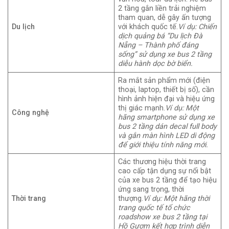
2 tầng gắn liền trải nghiệm
tham quan, dễ gây ấn tượng
Du lịch
với khách quốc tế.
Ví dụ: Chiến
dịch quảng bá “Du lịch Đà
Nẵng – Thành phố đáng
sống” sử dụng xe bus 2 tầng
diễu hành dọc bờ biển.
Ra mắt sản phẩm mới (điện
thoại, laptop, thiết bị số), cần
hình ảnh hiện đại và hiệu ứng
thị giác mạnh.
Ví dụ: Một
Công nghệ
hãng smartphone sử dụng xe
bus 2 tầng dán decal full body
và gắn màn hình LED di động
để giới thiệu tính năng mới.
Các thương hiệu thời trang
cao cấp tận dụng sự nổi bật
của xe bus 2 tầng để tạo hiệu
ứng sang trọng, thời
Thời trang
thượng.
Ví dụ: Một hãng thời
trang quốc tế tổ chức
roadshow xe bus 2 tầng tại
Hồ Gươm kết hợp trình diễn