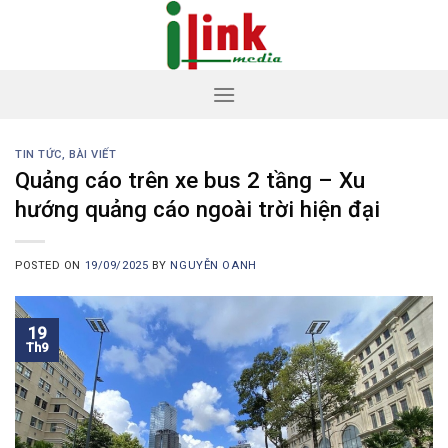
Skip
to
content
TIN TỨC, BÀI VIẾT
Quảng cáo trên xe bus 2 tầng – Xu
hướng quảng cáo ngoài trời hiện đại
POSTED ON
19/09/2025
BY
NGUYỄN OANH
19
Th9