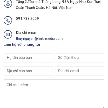
Buôn
Tầng 2,Tòa nhà Thăng Long, 98A Ngụy Như Kon Tum
Link
Ma
Quận Thanh Xuân, Hà Nội, Việt Nam
Media
Thuột
Của
I-
091.738.2009
Link
Media
Địa chỉ email:
thuy.nguyen@ilink-media.com
Liên hệ với chúng tôi