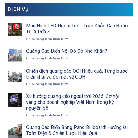
DỊCH VỤ
Màn Hình LED Ngoài Trời: Tham Khảo Các Bước
Từ A Đến Z
ở
Chức năng bình luận bị tắt
Màn
Hình
Quảng Cáo Biển Nội Đô Có Khó Khăn?
LED
ở
Chức năng bình luận bị tắt
Ngoài
Quảng
Trời:
Cáo
Chiến dịch quảng cáo OOH hiệu quả: Từng bước
Tham
Biển
Khảo
triển khai và đôi nét về OOH
Nội
Các
ở
Chức năng bình luận bị tắt
Đô
Bước
Chiến
Có
Từ
dịch
Khó
Xu hướng quảng cáo ngoài trời 2026: Cơ hội
A
quảng
Khăn?
vàng cho doanh nghiệp Việt Nam trong kỷ
Đến
cáo
Z
nguyên số
OOH
ở
Chức năng bình luận bị tắt
hiệu
Xu
quả:
hướng
Từng
Quảng Cáo Biển Bảng Pano Billboard: Hướng Đi
quảng
bước
Toàn Diện & Chiến Lược Hiệu Quả
cáo
triển