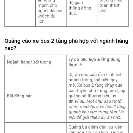
ấn tượng
thương hiệu
độ giao
mạnh cho
toàn thành
thông đông
người dân và
phố.
đúc.
khách du
lịch.
Quảng cáo xe bus 2 tầng phù hợp với ngành hàng
nào?
Lý do phù hợp & Ứng dụng
Ngành hàng/Đối tượng
thực tế
Dự án cao cấp cần hình ảnh
hoành tráng, thể hiện quy
mô. Xe bus 2 tầng chạy qua
các tuyến phố trung tâm giúp
Bất động sản
quảng bá thương hiệu uy
tín.
Ví dụ: Một chủ đầu tư tổ
chức roadshow xe bus 2 tầng
quanh khu vực trung tâm Hà
Nội để giới thiệu dự án mới.
Quảng bá điểm đến, sự kiện
văn hóa, tour du lịch. Xe bus