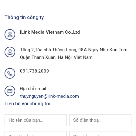
Chiến
Dự
Dịch
Án
Quảng
Quảng
Cáo
Thông tin công ty
Cáo
Chợ
Ngoài
Tại
Trời
iLink Media Vietnam Co.,Ltd
Quảng
Tại
Ninh
Thành
Của
Phố
I-
Buôn
Tầng 2,Tòa nhà Thăng Long, 98A Ngụy Như Kon Tum
Link
Ma
Quận Thanh Xuân, Hà Nội, Việt Nam
Media
Thuột
Của
I-
091.738.2009
Link
Media
Địa chỉ email:
thuy.nguyen@ilink-media.com
Liên hệ với chúng tôi