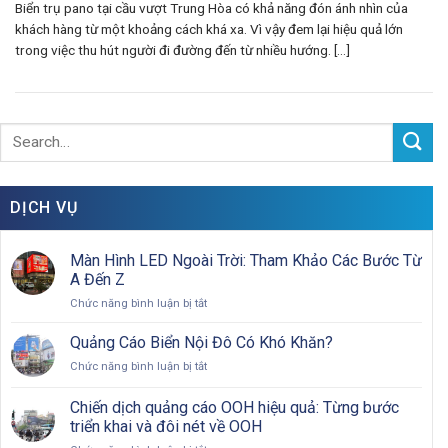
Biển trụ pano tại cầu vượt Trung Hòa có khả năng đón ánh nhìn của
khách hàng từ một khoảng cách khá xa. Vì vậy đem lại hiệu quả lớn
trong việc thu hút người đi đường đến từ nhiều hướng. [...]
DỊCH VỤ
Màn Hình LED Ngoài Trời: Tham Khảo Các Bước Từ
A Đến Z
ở
Chức năng bình luận bị tắt
Màn
Hình
Quảng Cáo Biển Nội Đô Có Khó Khăn?
LED
ở
Chức năng bình luận bị tắt
Ngoài
Quảng
Trời:
Cáo
Chiến dịch quảng cáo OOH hiệu quả: Từng bước
Tham
Biển
Khảo
triển khai và đôi nét về OOH
Nội
Các