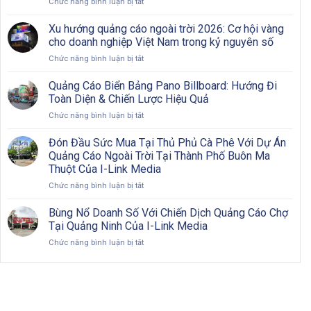
ở
Chức năng bình luận bị tắt
Đô
Bước
Chiến
Có
Từ
dịch
Khó
Xu hướng quảng cáo ngoài trời 2026: Cơ hội vàng
A
quảng
Khăn?
cho doanh nghiệp Việt Nam trong kỷ nguyên số
Đến
cáo
Z
ở
Chức năng bình luận bị tắt
OOH
Xu
hiệu
hướng
Quảng Cáo Biển Bảng Pano Billboard: Hướng Đi
quả:
quảng
Từng
Toàn Diện & Chiến Lược Hiệu Quả
cáo
bước
ở
Chức năng bình luận bị tắt
ngoài
triển
Quảng
trời
khai
Cáo
Đón Đầu Sức Mua Tại Thủ Phủ Cà Phê Với Dự Án
2026:
và
Biển
Cơ
Quảng Cáo Ngoài Trời Tại Thành Phố Buôn Ma
đôi
Bảng
hội
nét
Thuột Của I-Link Media
Pano
vàng
về
ở
Chức năng bình luận bị tắt
Billboard:
cho
OOH
Đón
Hướng
doanh
Đầu
Đi
Bùng Nổ Doanh Số Với Chiến Dịch Quảng Cáo Chợ
nghiệp
Sức
Toàn
Việt
Tại Quảng Ninh Của I-Link Media
Mua
Diện
Nam
ở
Chức năng bình luận bị tắt
Tại
&
trong
Bùng
Thủ
Chiến
kỷ
Nổ
Phủ
Lược
nguyên
Doanh
Cà
Hiệu
số
Số
Phê
Quả
Với
Với