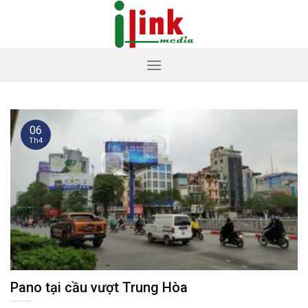
Skip
to
content
06
Th4
Pano tại cầu vượt Trung Hòa