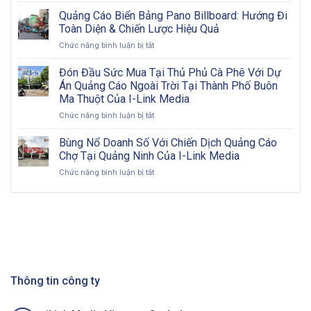
quả:
hướng
Từng
Quảng Cáo Biển Bảng Pano Billboard: Hướng Đi
quảng
bước
Toàn Diện & Chiến Lược Hiệu Quả
cáo
triển
ở
Chức năng bình luận bị tắt
ngoài
khai
Quảng
trời
và
Cáo
Đón Đầu Sức Mua Tại Thủ Phủ Cà Phê Với Dự
2026:
đôi
Biển
Cơ
nét
Án Quảng Cáo Ngoài Trời Tại Thành Phố Buôn
Bảng
hội
về
Ma Thuột Của I-Link Media
Pano
vàng
OOH
ở
Chức năng bình luận bị tắt
Billboard:
cho
Đón
Hướng
doanh
Đầu
Đi
Bùng Nổ Doanh Số Với Chiến Dịch Quảng Cáo
nghiệp
Sức
Toàn
Việt
Chợ Tại Quảng Ninh Của I-Link Media
Mua
Diện
Nam
ở
Chức năng bình luận bị tắt
Tại
&
trong
Bùng
Thủ
Chiến
kỷ
Nổ
Phủ
Lược
nguyên
Doanh
Cà
Hiệu
số
Số
Phê
Quả
Với
Với
Chiến
Dự
Dịch
Án
Quảng
Quảng
Cáo
Thông tin công ty
Cáo
Chợ
Ngoài
Tại
Trời