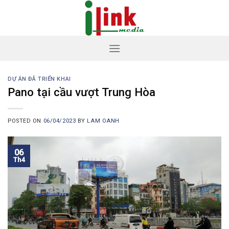
Skip
to
content
DỰ ÁN ĐÃ TRIỂN KHAI
Pano tại cầu vượt Trung Hòa
POSTED ON
06/04/2023
BY
LAM OANH
06
Th4