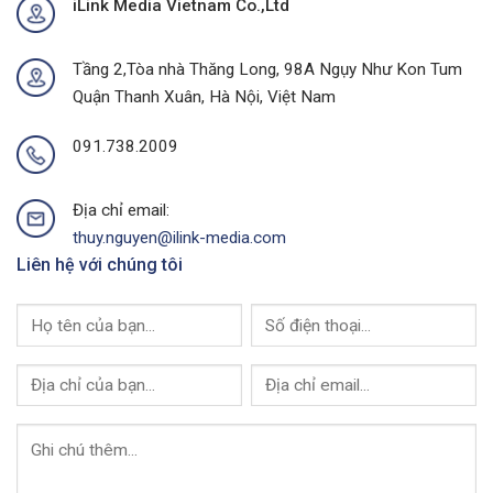
iLink Media Vietnam Co.,Ltd
Quảng
Tại
Ninh
Thành
Của
Phố
I-
Buôn
Tầng 2,Tòa nhà Thăng Long, 98A Ngụy Như Kon Tum
Link
Ma
Quận Thanh Xuân, Hà Nội, Việt Nam
Media
Thuột
Của
I-
091.738.2009
Link
Media
Địa chỉ email:
thuy.nguyen@ilink-media.com
Liên hệ với chúng tôi