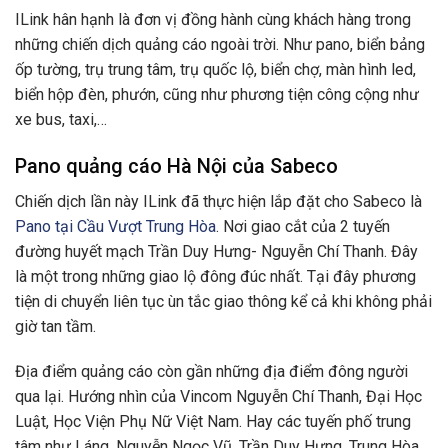
ILink hân hạnh là đơn vị đồng hành cùng khách hàng trong
những chiến dịch quảng cáo ngoài trời. Như pano, biển bảng
ốp tường, trụ trung tâm, trụ quốc lộ, biển chợ, màn hình led,
biển hộp đèn, phướn, cũng như phương tiện công cộng như
xe bus, taxi,…
Pano quảng cáo Hà Nội của Sabeco
Chiến dịch lần này ILink đã thực hiện lắp đặt cho Sabeco là
Pano tại Cầu Vượt Trung Hòa
. Nơi giao cắt của 2 tuyến
đường huyết mạch Trần Duy Hưng- Nguyễn Chí Thanh. Đây
là một trong những giao lộ đông đúc nhất. Tại đây phương
tiện di chuyển liên tục ùn tắc giao thông kể cả khi không phải
giờ tan tầm.
Địa điểm quảng cáo còn gần những địa điểm đông người
qua lại. Hướng nhìn của Vincom Nguyễn Chí Thanh, Đại Học
Luật, Học Viện Phụ Nữ Việt Nam. Hay các tuyến phố trung
tâm như Láng, Nguyễn Ngọc Vũ, Trần Duy Hưng, Trung Hòa…