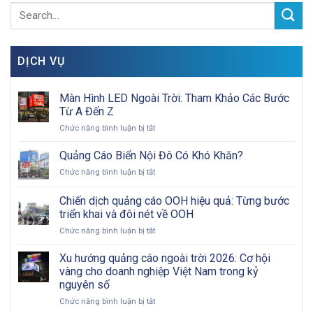
DỊCH VỤ
Màn Hình LED Ngoài Trời: Tham Khảo Các Bước
Từ A Đến Z
ở
Chức năng bình luận bị tắt
Màn
Hình
Quảng Cáo Biển Nội Đô Có Khó Khăn?
LED
ở
Chức năng bình luận bị tắt
Ngoài
Quảng
Trời:
Cáo
Chiến dịch quảng cáo OOH hiệu quả: Từng bước
Tham
Biển
Khảo
triển khai và đôi nét về OOH
Nội
Các
ở
Chức năng bình luận bị tắt
Đô
Bước
Chiến
Có
Từ
dịch
Khó
Xu hướng quảng cáo ngoài trời 2026: Cơ hội
A
quảng
Khăn?
vàng cho doanh nghiệp Việt Nam trong kỷ
Đến
cáo
Z
nguyên số
OOH
ở
Chức năng bình luận bị tắt
hiệu
Xu