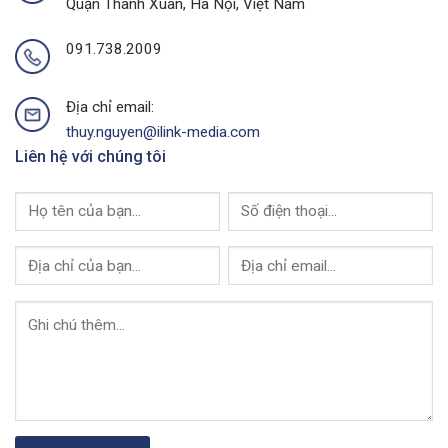
Quận Thanh Xuân, Hà Nội, Việt Nam
Media
Thuột
Của
I-
091.738.2009
Link
Media
Địa chỉ email:
thuy.nguyen@ilink-media.com
Liên hệ với chúng tôi