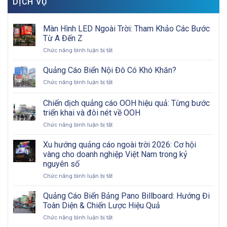
DỊCH VỤ
Màn Hình LED Ngoài Trời: Tham Khảo Các Bước
Từ A Đến Z
ở
Chức năng bình luận bị tắt
Màn
Hình
Quảng Cáo Biển Nội Đô Có Khó Khăn?
LED
ở
Chức năng bình luận bị tắt
Ngoài
Quảng
Trời:
Cáo
Chiến dịch quảng cáo OOH hiệu quả: Từng bước
Tham
Biển
Khảo
triển khai và đôi nét về OOH
Nội
Các
ở
Chức năng bình luận bị tắt
Đô
Bước
Chiến
Có
Từ
dịch
Khó
Xu hướng quảng cáo ngoài trời 2026: Cơ hội
A
quảng
Khăn?
vàng cho doanh nghiệp Việt Nam trong kỷ
Đến
cáo
Z
nguyên số
OOH
ở
Chức năng bình luận bị tắt
hiệu
Xu
quả:
hướng
Từng
Quảng Cáo Biển Bảng Pano Billboard: Hướng Đi
quảng
bước
Toàn Diện & Chiến Lược Hiệu Quả
cáo
triển
ở
Chức năng bình luận bị tắt
ngoài
khai
Quảng