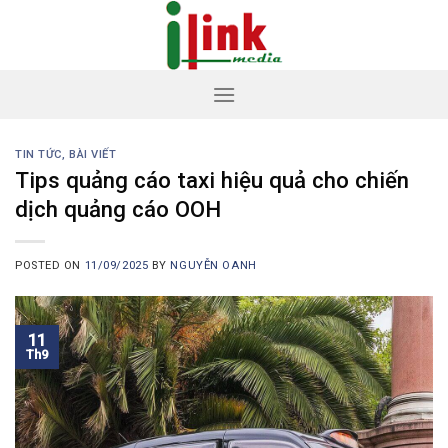
Skip
to
content
TIN TỨC, BÀI VIẾT
Tips quảng cáo taxi hiệu quả cho chiến
dịch quảng cáo OOH
POSTED ON
11/09/2025
BY
NGUYỄN OANH
11
Th9