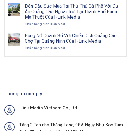
trời
và
Cáo
Đón Đầu Sức Mua Tại Thủ Phủ Cà Phê Với Dự
2026:
đôi
Biển
Cơ
nét
Án Quảng Cáo Ngoài Trời Tại Thành Phố Buôn
Bảng
hội
về
Ma Thuột Của I-Link Media
Pano
vàng
OOH
ở
Chức năng bình luận bị tắt
Billboard:
cho
Đón
Hướng
doanh
Đầu
Đi
Bùng Nổ Doanh Số Với Chiến Dịch Quảng Cáo
nghiệp
Sức
Toàn
Việt
Chợ Tại Quảng Ninh Của I-Link Media
Mua
Diện
Nam
ở
Chức năng bình luận bị tắt
Tại
&
trong
Bùng
Thủ
Chiến
kỷ
Nổ
Phủ
Lược
nguyên
Doanh
Cà
Hiệu
số
Số
Phê
Quả
Với
Với
Chiến
Dự
Dịch
Án
Quảng
Quảng
Cáo
Thông tin công ty
Cáo
Chợ
Ngoài
Tại
Trời
iLink Media Vietnam Co.,Ltd
Quảng
Tại
Ninh
Thành
Của
Phố
I-
Buôn
Tầng 2,Tòa nhà Thăng Long, 98A Ngụy Như Kon Tum
Link
Ma