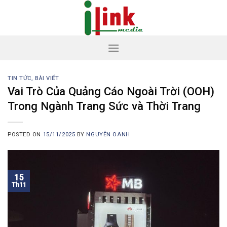
Skip
to
content
TIN TỨC, BÀI VIẾT
Vai Trò Của Quảng Cáo Ngoài Trời (OOH)
Trong Ngành Trang Sức và Thời Trang
POSTED ON
15/11/2025
BY
NGUYỄN OANH
15
Th11