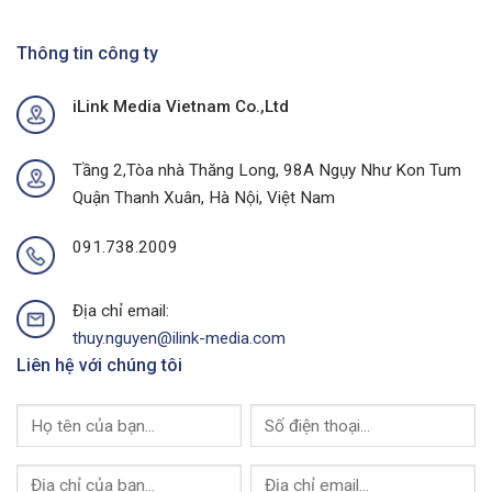
Dịch
Án
Quảng
Quảng
Cáo
Thông tin công ty
Cáo
Chợ
Ngoài
Tại
Trời
iLink Media Vietnam Co.,Ltd
Quảng
Tại
Ninh
Thành
Của
Phố
I-
Buôn
Tầng 2,Tòa nhà Thăng Long, 98A Ngụy Như Kon Tum
Link
Ma
Quận Thanh Xuân, Hà Nội, Việt Nam
Media
Thuột
Của
I-
091.738.2009
Link
Media
Địa chỉ email:
thuy.nguyen@ilink-media.com
Liên hệ với chúng tôi