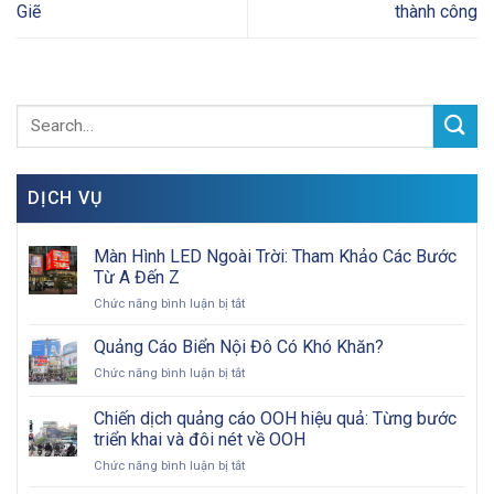
Giẽ
thành công
DỊCH VỤ
Màn Hình LED Ngoài Trời: Tham Khảo Các Bước
Từ A Đến Z
ở
Chức năng bình luận bị tắt
Màn
Hình
Quảng Cáo Biển Nội Đô Có Khó Khăn?
LED
ở
Chức năng bình luận bị tắt
Ngoài
Quảng
Trời:
Cáo
Chiến dịch quảng cáo OOH hiệu quả: Từng bước
Tham
Biển
Khảo
triển khai và đôi nét về OOH
Nội
Các
ở
Chức năng bình luận bị tắt
Đô
Bước
Chiến
Có
Từ