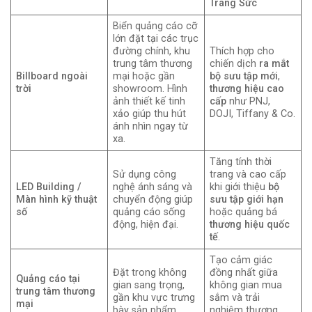
Trang Sức
Biển quảng cáo cỡ
lớn đặt tại các trục
đường chính, khu
Thích hợp cho
trung tâm thương
chiến dịch
ra mắt
Billboard ngoài
mại hoặc gần
bộ sưu tập mới
,
trời
showroom. Hình
thương hiệu cao
ảnh thiết kế tinh
cấp
như PNJ,
xảo giúp thu hút
DOJI, Tiffany & Co.
ánh nhìn ngay từ
xa.
Tăng tính thời
Sử dụng công
trang và cao cấp
LED Building /
nghệ ánh sáng và
khi giới thiệu
bộ
Màn hình kỹ thuật
chuyển động giúp
sưu tập giới hạn
số
quảng cáo sống
hoặc quảng bá
động, hiện đại.
thương hiệu quốc
tế
.
Tạo cảm giác
Đặt trong không
đồng nhất giữa
Quảng cáo tại
gian sang trọng,
không gian mua
trung tâm thương
gần khu vực trưng
sắm và trải
mại
bày sản phẩm.
nghiệm thương