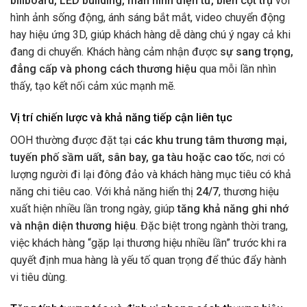
billboard, LED building, màn hình điện tử, biển cột trụ
với
hình ảnh sống động, ánh sáng bắt mắt, video chuyển động
hay hiệu ứng 3D, giúp khách hàng dễ dàng chú ý ngay cả khi
đang di chuyển. Khách hàng cảm nhận được
sự sang trọng,
đẳng cấp và phong cách thương hiệu
qua mỗi lần nhìn
thấy, tạo kết nối cảm xúc mạnh mẽ.
Vị trí chiến lược và khả năng tiếp cận liên tục
OOH thường được đặt tại
các khu trung tâm thương mại,
tuyến phố sầm uất, sân bay, ga tàu hoặc cao tốc
, nơi có
lượng người đi lại đông đảo và khách hàng mục tiêu có khả
năng chi tiêu cao. Với khả năng hiển thị
24/7
, thương hiệu
xuất hiện nhiều lần trong ngày, giúp
tăng khả năng ghi nhớ
và nhận diện thương hiệu
. Đặc biệt trong ngành thời trang,
việc khách hàng “gặp lại thương hiệu nhiều lần” trước khi ra
quyết định mua hàng là yếu tố quan trọng để thúc đẩy hành
vi tiêu dùng.