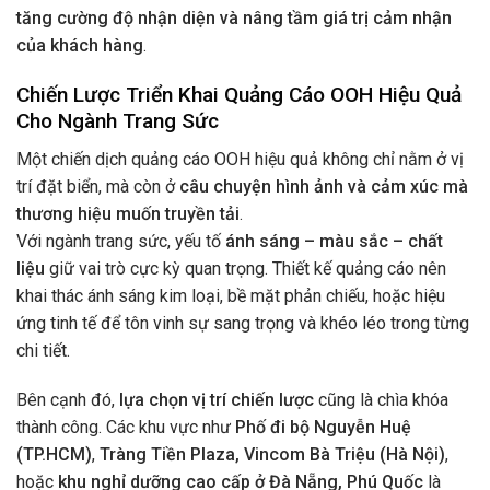
tăng cường độ nhận diện và nâng tầm giá trị cảm nhận
của khách hàng
.
Chiến Lược Triển Khai Quảng Cáo OOH Hiệu Quả
Cho Ngành Trang Sức
Một chiến dịch quảng cáo OOH hiệu quả không chỉ nằm ở vị
trí đặt biển, mà còn ở
câu chuyện hình ảnh và cảm xúc mà
thương hiệu muốn truyền tải
.
Với ngành trang sức, yếu tố
ánh sáng – màu sắc – chất
liệu
giữ vai trò cực kỳ quan trọng. Thiết kế quảng cáo nên
khai thác ánh sáng kim loại, bề mặt phản chiếu, hoặc hiệu
ứng tinh tế để tôn vinh sự sang trọng và khéo léo trong từng
chi tiết.
Bên cạnh đó,
lựa chọn vị trí chiến lược
cũng là chìa khóa
thành công. Các khu vực như
Phố đi bộ Nguyễn Huệ
(TP.HCM)
,
Tràng Tiền Plaza, Vincom Bà Triệu (Hà Nội)
,
hoặc
khu nghỉ dưỡng cao cấp ở Đà Nẵng, Phú Quốc
là