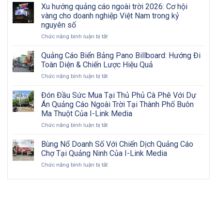
dịch
Khó
Xu hướng quảng cáo ngoài trời 2026: Cơ hội
A
quảng
Khăn?
vàng cho doanh nghiệp Việt Nam trong kỷ
Đến
cáo
Z
nguyên số
OOH
ở
Chức năng bình luận bị tắt
hiệu
Xu
quả:
hướng
Từng
Quảng Cáo Biển Bảng Pano Billboard: Hướng Đi
quảng
bước
Toàn Diện & Chiến Lược Hiệu Quả
cáo
triển
ở
Chức năng bình luận bị tắt
ngoài
khai
Quảng
trời
và
Cáo
Đón Đầu Sức Mua Tại Thủ Phủ Cà Phê Với Dự
2026:
đôi
Biển
Cơ
nét
Án Quảng Cáo Ngoài Trời Tại Thành Phố Buôn
Bảng
hội
về
Ma Thuột Của I-Link Media
Pano
vàng
OOH
ở
Chức năng bình luận bị tắt
Billboard:
cho
Đón
Hướng
doanh
Đầu
Đi
Bùng Nổ Doanh Số Với Chiến Dịch Quảng Cáo
nghiệp
Sức
Toàn
Việt
Chợ Tại Quảng Ninh Của I-Link Media
Mua
Diện
Nam
ở
Chức năng bình luận bị tắt
Tại
&
trong
Bùng
Thủ
Chiến
kỷ
Nổ
Phủ
Lược
nguyên
Doanh
Cà
Hiệu
số
Số
Phê
Quả
Với
Với
Chiến
Dự