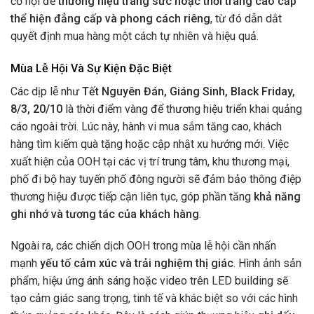
cơ hội để
thương hiệu trang sức hoặc thời trang cao cấp
thể hiện đẳng cấp và phong cách riêng
, từ đó dẫn dắt
quyết định mua hàng một cách tự nhiên và hiệu quả.
Mùa Lễ Hội Và Sự Kiện Đặc Biệt
Các dịp lễ như
Tết Nguyên Đán, Giáng Sinh, Black Friday,
8/3, 20/10
là thời điểm vàng để thương hiệu triển khai quảng
cáo ngoài trời. Lúc này, hành vi mua sắm tăng cao, khách
hàng tìm kiếm quà tặng hoặc cập nhật xu hướng mới. Việc
xuất hiện của OOH tại các vị trí trung tâm, khu thương mại,
phố đi bộ hay tuyến phố đông người sẽ đảm bảo thông điệp
thương hiệu được tiếp cận liên tục, góp phần tăng
khả năng
ghi nhớ và tương tác của khách hàng
.
Ngoài ra, các chiến dịch OOH trong mùa lễ hội cần nhấn
mạnh
yếu tố cảm xúc và trải nghiệm thị giác
. Hình ảnh sản
phẩm, hiệu ứng ánh sáng hoặc video trên LED building sẽ
tạo cảm giác sang trọng, tinh tế và khác biệt so với các hình