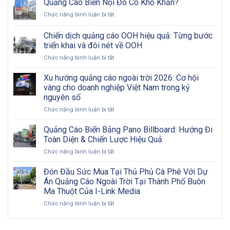
Quảng Cáo Biển Nội Đô Có Khó Khăn?
LED
ở
Chức năng bình luận bị tắt
Ngoài
Quảng
Trời:
Cáo
Chiến dịch quảng cáo OOH hiệu quả: Từng bước
Tham
Biển
Khảo
triển khai và đôi nét về OOH
Nội
Các
ở
Chức năng bình luận bị tắt
Đô
Bước
Chiến
Có
Từ
dịch
Khó
Xu hướng quảng cáo ngoài trời 2026: Cơ hội
A
quảng
Khăn?
vàng cho doanh nghiệp Việt Nam trong kỷ
Đến
cáo
Z
nguyên số
OOH
ở
Chức năng bình luận bị tắt
hiệu
Xu
quả:
hướng
Từng
Quảng Cáo Biển Bảng Pano Billboard: Hướng Đi
quảng
bước
Toàn Diện & Chiến Lược Hiệu Quả
cáo
triển
ở
Chức năng bình luận bị tắt
ngoài
khai
Quảng
trời
và
Cáo
Đón Đầu Sức Mua Tại Thủ Phủ Cà Phê Với Dự
2026:
đôi
Biển
Cơ
nét
Án Quảng Cáo Ngoài Trời Tại Thành Phố Buôn
Bảng
hội
về
Ma Thuột Của I-Link Media
Pano
vàng
OOH
ở
Chức năng bình luận bị tắt
Billboard:
cho
Đón
Hướng
doanh
Đầu
Đi
nghiệp
Sức
Toàn