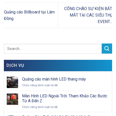
CỔNG CHÀO SỰ KIỆN BẮT
Quảng cáo Billboard tại Lâm
MẮT TẠI CÁC SIÊU THỊ,
Đồng
EVENT…
DỊCH VỤ
Quảng cáo màn hình LED thang máy
ở
Chức năng bình luận bị tắt
Quảng
cáo
Màn Hình LED Ngoài Trời: Tham Khảo Các Bước
màn
Từ A Đến Z
hình
ở
Chức năng bình luận bị tắt
LED
Màn
thang
Hình
máy