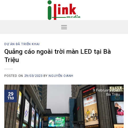
Skip
to
content
DỰ ÁN ĐÃ TRIỂN KHAI
Quảng cáo ngoài trời màn LED tại Bà
Triệu
POSTED ON
29/03/2023
BY
NGUYỄN OANH
29
Th3