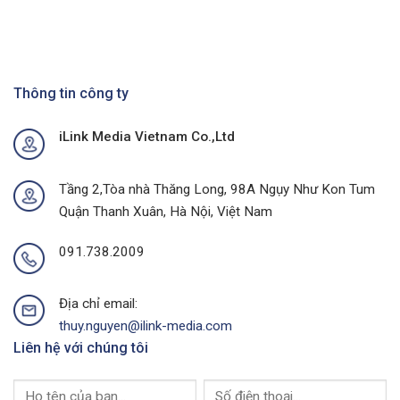
Việt
Mua
Diện
Nam
Tại
&
trong
Thủ
Chiến
kỷ
Phủ
Lược
nguyên
Cà
Hiệu
số
Phê
Thông tin công ty
Quả
Với
Dự
iLink Media Vietnam Co.,Ltd
Án
Quảng
Cáo
Ngoài
Tầng 2,Tòa nhà Thăng Long, 98A Ngụy Như Kon Tum
Trời
Quận Thanh Xuân, Hà Nội, Việt Nam
Tại
Thành
Phố
091.738.2009
Buôn
Ma
Thuột
Địa chỉ email:
Của
I-
thuy.nguyen@ilink-media.com
Link
Liên hệ với chúng tôi
Media