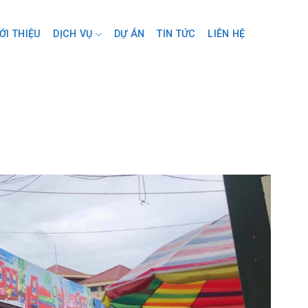
ỚI THIỆU
DỊCH VỤ
DỰ ÁN
TIN TỨC
LIÊN HỆ