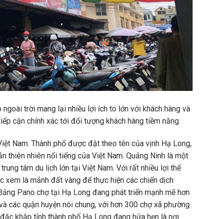
goài trời mang lại nhiều lợi ích to lớn với khách hàng và
iếp cận chính xác tới đối tượng khách hàng tiềm năng.
 Việt Nam. Thành phố được đặt theo tên của vịnh Hạ Long,
ản thiên nhiên nổi tiếng của Việt Nam. Quảng Ninh là một
rung tâm du lịch lớn tại Việt Nam. Với rất nhiều lợi thế
ược xem là mảnh đất vàng để thực hiện các chiến dịch
o Bảng Pano chợ tại Hạ Long đang phát triển mạnh mẽ hơn
 và các quận huyện nói chung, với hơn 300 chợ xã phường
ày đặc khắp tỉnh thành phố Hạ Long đang hứa hẹn là nơi