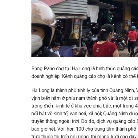
Bảng Pano chợ tại Hạ Long là hình thức quảng cáo n
doanh nghiệp. Kênh quảng cáo chợ là kênh có thể t
Hạ Long là thành phố tỉnh lỵ của tỉnh Quảng Ninh,
vịnh biển nằm ở phía nam thành phố và là một di s
trọng điểm kinh tế ở khu vực phía bắc; một trong 4 t
nổi bật về kinh tế, văn hoá, xã hội; Quảng Ninh đ
truyền thông ngoài trời. Do đó, dịch vụ quảng cá
bao giờ hết. Với hơn 100 chợ trung tâm thành phố
trực thuộc thị trấn nói riêng, thì mạng lưới chợ d