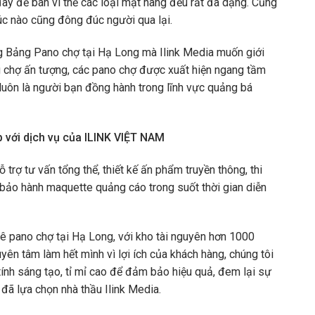
ây để bán vì thế các loại mặt hàng đều rất đa dạng. Cũng
lúc nào cũng đông đúc người qua lại.
ống Bảng Pano chợ tại Hạ Long mà Ilink Media muốn giới
 chợ ấn tượng, các pano chợ được xuất hiện ngang tầm
luôn là người bạn đồng hành trong lĩnh vực quảng bá
ẹp với dịch vụ của ILINK VIỆT NAM
rợ tư vấn tổng thể, thiết kế ấn phẩm truyền thông, thi
bảo hành maquette quảng cáo trong suốt thời gian diễn
uê pano chợ tại Hạ Long, với kho tài nguyên hơn 1000
yên tâm làm hết mình vì lợi ích của khách hàng, chúng tôi
nh sáng tạo, tỉ mỉ cao để đảm bảo hiệu quả, đem lại sự
 đã lựa chọn nhà thầu Ilink Media.