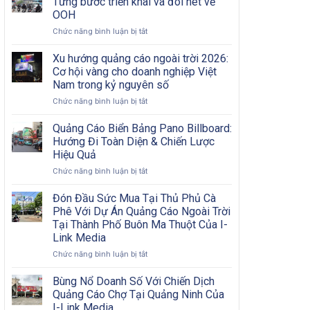
Từng bước triển khai và đôi nét về
Nội
Bước
OOH
Đô
Từ
ở
Chức năng bình luận bị tắt
Có
A
Chiến
Khó
Đến
dịch
Khăn?
Xu hướng quảng cáo ngoài trời 2026:
Z
quảng
Cơ hội vàng cho doanh nghiệp Việt
cáo
Nam trong kỷ nguyên số
OOH
ở
Chức năng bình luận bị tắt
hiệu
Xu
quả:
hướng
Từng
Quảng Cáo Biển Bảng Pano Billboard:
quảng
bước
Hướng Đi Toàn Diện & Chiến Lược
cáo
triển
Hiệu Quả
ngoài
khai
ở
Chức năng bình luận bị tắt
trời
và
Quảng
2026:
đôi
Cáo
Cơ
nét
Đón Đầu Sức Mua Tại Thủ Phủ Cà
Biển
hội
về
Phê Với Dự Án Quảng Cáo Ngoài Trời
Bảng
vàng
OOH
Tại Thành Phố Buôn Ma Thuột Của I-
Pano
cho
Link Media
Billboard:
doanh
Hướng
nghiệp
ở
Chức năng bình luận bị tắt
Đi
Việt
Đón
Toàn
Nam
Đầu
Bùng Nổ Doanh Số Với Chiến Dịch
Diện
trong
Sức
Quảng Cáo Chợ Tại Quảng Ninh Của
&
kỷ
Mua
I-Link Media