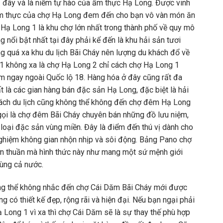
i
đây và là niềm tự hào của ẩm thực Hạ Long. Được vinh
 ẩm thực của chợ Hạ Long đem đến cho bạn vô vàn món ăn
 Hạ Long 1 là khu chợ lớn nhất trong thành phố về quy mô
 nổi bật nhất tại đây phải kể đến là khu hải sản tươi
ông quá xa khu du lịch Bãi Cháy nên lượng du khách đổ về
1 không xa là chợ Hạ Long 2 chỉ cách chợ Hạ Long 1
ằm ngay ngoài Quốc lộ 18. Hàng hóa ở đây cũng rất đa
t là các gian hàng bán đặc sản Hạ Long, đặc biệt là hải
hách du lịch cũng không thể không đến chợ đêm Hạ Long
gọi là chợ đêm Bãi Cháy chuyên bán những đồ lưu niệm,
 loại đặc sản vùng miền. Đây là điểm đến thú vị dành cho
i nghiệm không gian nhộn nhịp và sôi động. Bảng Pano chợ
đơn thuần mà hình thức này như mang một sứ mệnh giới
dùng cả nước.
ng thể không nhắc đến chợ Cái Dăm Bãi Cháy mới được
g có thiết kế đẹp, rộng rãi và hiện đại. Nếu bạn ngại phải
ong 1 vì xa thì chợ Cái Dăm sẽ là sự thay thế phù hợp