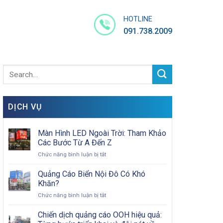
HOTLINE
091.738.2009
DỊCH VỤ
Màn Hình LED Ngoài Trời: Tham Khảo
Các Bước Từ A Đến Z
ở
Chức năng bình luận bị tắt
Màn
Hình
Quảng Cáo Biển Nội Đô Có Khó
LED
Khăn?
Ngoài
ở
Chức năng bình luận bị tắt
Trời:
Quảng
Tham
Cáo
Chiến dịch quảng cáo OOH hiệu quả:
Khảo
Biển
Các