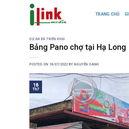
Skip
to
TRANG CHỦ
GI
content
DỰ ÁN ĐÃ TRIỂN KHAI
Bảng Pano chợ tại Hạ Long
POSTED ON
18/07/2022
BY
NGUYỄN OANH
18
Th7