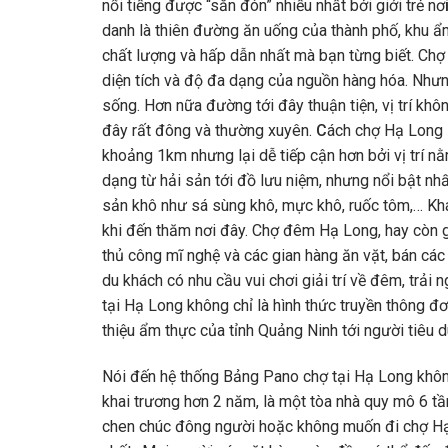
nổi tiếng được “săn đón” nhiều nhất bởi giới trẻ nơ
danh là thiên đường ăn uống của thành phố, khu
chất lượng và hấp dẫn nhất mà bạn từng biết. Chợ
diện tích và độ đa dạng của nguồn hàng hóa. Nhưng
sống. Hơn nữa đường tới đây thuận tiện, vị trí kh
đây rất đông và thường xuyên.
C
ách chợ Hạ Long 
khoảng 1km nhưng lại dễ tiếp cận hơn bởi vị trí n
dạng từ hải sản tới đồ lưu niệm, nhưng nổi bật nhấ
sản khô như sá sùng khô, mực khô, ruốc tôm,… K
khi đến thăm nơi đây. Chợ đêm Hạ Long, hay còn 
thủ công mĩ nghệ và các gian hàng ăn vặt, bán các
du khách có nhu cầu vui chơi giải trí về đêm, trả
tại Hạ Long không chỉ là hình thức truyền thông 
thiệu ẩm thực của tỉnh Quảng Ninh tới người tiêu 
Nói đến hệ thống
Bảng Pano chợ tại Hạ Long khô
khai trương hơn 2 năm, là một tòa nhà quy mô 6 tần
chen chúc đông người hoặc không muốn đi chợ Hạ L